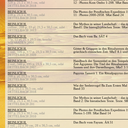
328 p, 21,5 x 30,5 cm, relié
12 : Photos Kom Ombo 1-208. SRat Ban
DETTELBACH 2018
BEINLICH H.
Die Photos der Preußischen Expedition 
228 p, 21,5 x 30,5 cm, relié
11 : Photos 2000-2058. SRat Band 24
DETTELBACH 2018
BEINLICH H.
Der Mythos in seiner Landschaft : : das
coffret , 208 p, 33 pl, 21,5 x 30,5 cm, relié
Band1: Die hieroglyphischen Texte. SRa
DETTELBACH 2013
BEINLICH H.
Das Buch vom Ba. SÄT 4
77p, 12 pl, 21 x 29,5 cm, broché
WIESBADEN 2000
BEINLICH H.
Götter & Gruppen in den Ritualszenen d
2 vol., 106 p, 177 p, 21,5 x 30,5 cm, relié
griechisch-römischen Zeit. SRaT 8.1 und
DETTELBACH 2009
BEINLICH H.
Handbuch der Szenentitel in den Tempel
2 vol., 540 p, 195 p, 21,5 x 30,5 cm, relié
Zeit Ägyptens: Die Titel der Ritualszene
DETTELBACH 2007
Szenen und ihre Darstellungen; SRaT 3.1
BEINLICH H.
Papyrus Tamerit 1. Ein Ritualpapyrus der
208 p, pl, 21,5 x 30,5 cm, relié
DETTELBACH 2009
BEINLICH H.
Wie der Seelenvogel Ba Zum Ersten Mal
58 p, 21,5 x 30,5 cm, relié
Band 33
DETTELBACH 2018
BEINLICH H.
Der Mythos in seiner Landschaft : : das
208 p, 21,5 x 30,5 cm, relié
Band 2: Die hieratischen Texte. Texte. S
DETTELBACH 201
BEINLICH H.
Die Photos der Preußischen Expedition 
207 p, 21,5 x 30,5 cm, relié
Photos 1-199. SRat Band 14
DETTELBACH 2010
BEINLICH H.
Das Buch vom Fayum. ÄA 51
2 vol. , 22 x 30 cm, 28 x 36,5 cm, relié