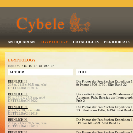
ANTIQUARIAN
EGYPTOLOGY
CATALOGUES
PERIODICALS
EGYPTOLOGY
Pages :
<<
-
<
15
-
16
- 17 -
18
-
19
>
-
>>
AUTHOR
TITLE
BEINLICH H.
Die Photos der Preußischen Expedition 
208 p, 21,5 x 30,5 cm, relié
9: Photos 1600-1799 . SRat Band 22
DETTELBACH 2016
BEINLICH H.
Die zweite Gottheit in den Ritualszenen 
98 p, 17,5 x 24,5 cm, relié
Ägyptens. Ptah: Beiträge zur Ikonograp
DETTELBACH 2022
Ptah 2
BEINLICH H.
Die Photos der Preußischen Expedition 
p, 21,5 x 30,5 cm, relié
13 : Photos aus Edfu, 1-194. SRat Band 
DETTELBACH 2019
BEINLICH H.
Die Photos der Preußischen Expedition 
207 p, 21,5 x 30,5 cm, relié
: Photos 600-799. SRat Band 17
DETTELBACH 2013
BEINLICH H.
Die Photos der Preußischen Expedition 