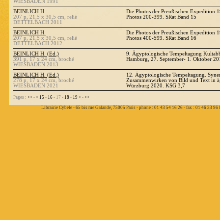
WIESBADEN 1991
BEINLICH H.
Die Photos der Preußischen Expedition 
207 p, 21,5 x 30,5 cm, relié
Photos 200-399. SRat Band 15
DETTELBACH 2011
BEINLICH H.
Die Photos der Preußischen Expedition 
207 p, 21,5 x 30,5 cm, relié
Photos 400-599. SRat Band 16
DETTELBACH 2012
BEINLICH H. (Ed.)
9. Ägyptologische Tempeltagung Kultabbi
391 p, 17 x 24 cm, broché
Hamburg, 27. September- 1. Oktober 20
WIESBADEN 2013
BEINLICH H. (Ed.)
12. Ägyptologische Tempeltagung. Syne
278 p, 17 x 24 cm, broché
Zusammenwirken von Bild und Text in ä
WIESBADEN 2021
Würzburg 2020. KSG 3,7
Pages :
<<
-
<
15
-
16
- 17 -
18
-
19
>
-
>>
Librairie Cybele - 65 bis rue Galande, 75005 Paris - phone : 01 43 54 16 26 - fax : 01 46 33 