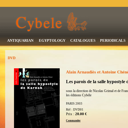
ANTIQUARIAN
EGYPTOLOGY
CATALOGUES
PERIODICALS
DVD
Alain Arnaudiès et Antoine Chén
Les parois de la salle hypostyle
sous la direction de Nicolas Grimal et de Fra
les éditions Cybèle
PARIS 2003
Réf : DVD01
Prix :
20.00 €
Commander