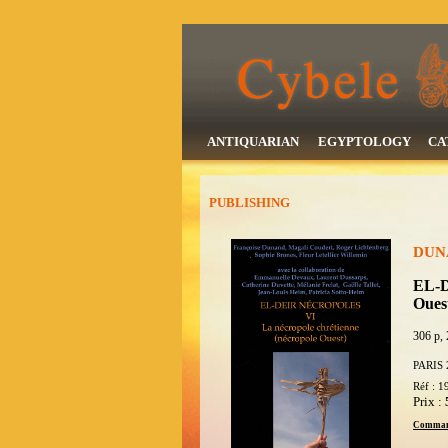
ANTIQUARIAN
EGYPTOLOGY
CA
PUBLISHING
DUNA
EL-D
Oues
306 p, 
PARIS 
Réf : 1
Prix :
Comman