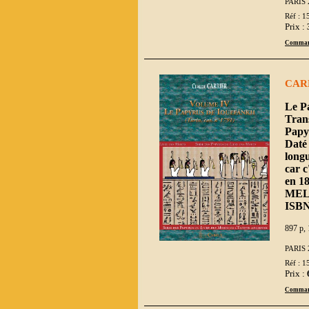
PARIS 
Réf : 1
Prix :
Comman
CAR
Le Pa
Trans
Papy
Daté 
longu
car c
en 18
MEL
ISBN
897 p, 
PARIS 
Réf : 1
Prix :
Comman