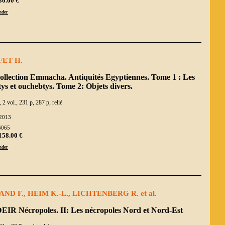
30.00 €
der
FET H.
ollection Emmacha. Antiquités Egyptiennes. Tome 1 : Les
ys et ouchebtys. Tome 2: Objets divers.
, 2 vol., 231 p, 287 p, relié
2013
6065
158.00 €
der
ND F., HEIM K.-L., LICHTENBERG R. et al.
EIR Nécropoles. II: Les nécropoles Nord et Nord-Est