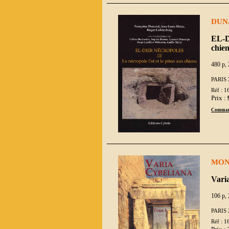
DUNA
EL-DE
chien
480 p, 
PARIS 
Réf : 1
Prix :
Comman
MONT
Vari
106 p, 
PARIS 
Réf : 1