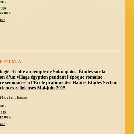
2017
7580
65.00 €
der
LER M. A.
ogie et culte au temple de Soknopaios. Études sur la
ion d’un village égyptien pendant l’époque romaine .
e séminaires à l’École pratique des Hautes Études Section
ciences religieuses Mai-juin 2015
14 x 21 cm, broché
2017
7345
42.00 €
der