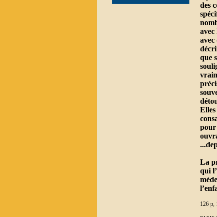
des 
spéci
nombr
avec 
avec 
décri
que s
souli
vraim
préci
souve
détou
Elles
consa
pour 
ouvra
...de
La pr
qui l
médec
l’enf
126 p, 