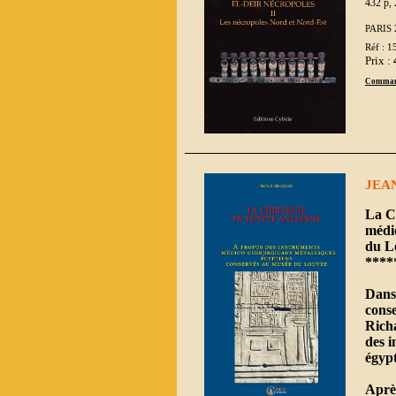
432 p, 
PARIS 
Réf : 1
Prix :
Comman
JEAN
La C
médi
du L
****
Dans 
conse
Richa
des i
égyp
Après