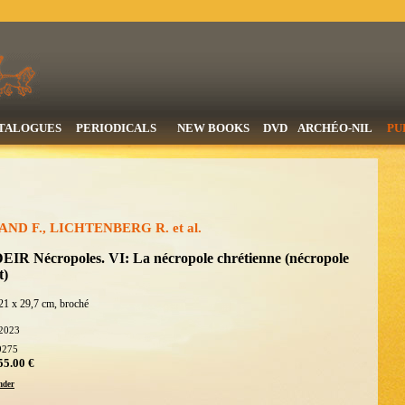
TALOGUES
PERIODICALS
NEW BOOKS
DVD
ARCHÉO-NIL
PU
ND F., LICHTENBERG R. et al.
EIR Nécropoles. VI: La nécropole chrétienne (nécropole
t)
21 x 29,7 cm, broché
2023
9275
55.00 €
der