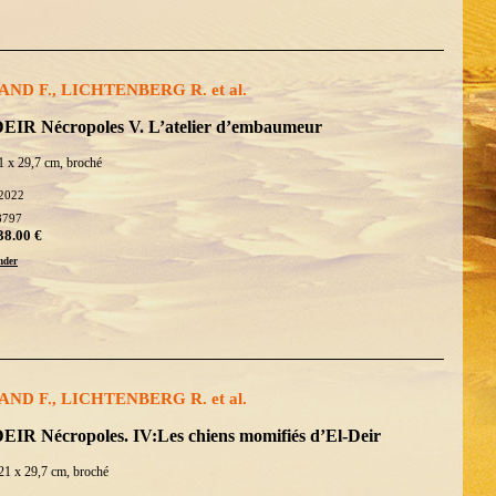
ND F., LICHTENBERG R. et al.
EIR Nécropoles V. L’atelier d’embaumeur
1 x 29,7 cm, broché
2022
8797
38.00 €
der
ND F., LICHTENBERG R. et al.
EIR Nécropoles. IV:Les chiens momifiés d’El-Deir
21 x 29,7 cm, broché