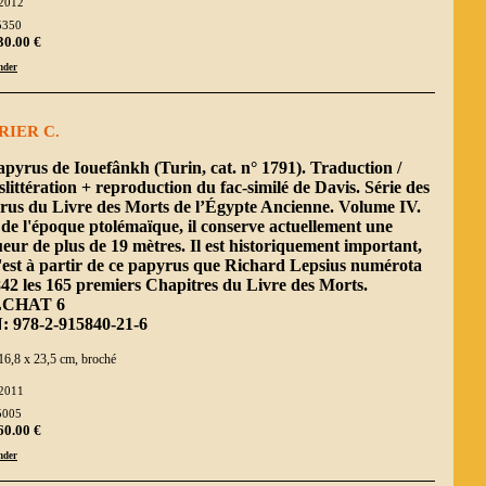
2012
5350
30.00 €
der
RIER C.
pyrus de Iouefânkh (Turin, cat. n° 1791). Traduction /
littération + reproduction du fac-similé de Davis. Série des
rus du Livre des Morts de l’Égypte Ancienne. Volume IV.
de l'époque ptolémaïque, il conserve actuellement une
eur de plus de 19 mètres. Il est historiquement important,
'est à partir de ce papyrus que Richard Lepsius numérota
42 les 165 premiers Chapitres du Livre des Morts.
CHAT 6
: 978-2-915840-21-6
16,8 x 23,5 cm, broché
2011
5005
60.00 €
der