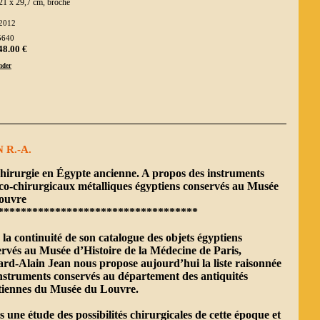
21 x 29,7 cm, broché
2012
5640
48.00 €
der
 R.-A.
hirurgie en Égypte ancienne. A propos des instruments
co-chirurgicaux métalliques égyptiens conservés au Musée
ouvre
***********************************
la continuité de son catalogue des objets égyptiens
rvés au Musée d’Histoire de la Médecine de Paris,
rd-Alain Jean nous propose aujourd’hui la liste raisonnée
nstruments conservés au département des antiquités
tiennes du Musée du Louvre.
 une étude des possibilités chirurgicales de cette époque et