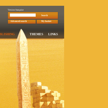
Version française
Search
Advanced search
My basket
BLISHING
THEMES
LINKS