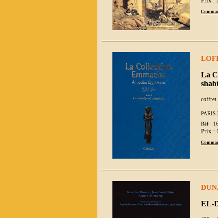
Prix :
Comman
LOF
La C
shabt
coffret 
PARIS 
Réf : 1
Prix :
Comman
DUNA
EL-D