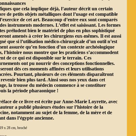
connaissances
fiques que cela implique déjà, l’auteur décrit un certain
e de petits objets métalliques dont l’usage est compatible
l’exercice de cet art. Beaucoup d’entre eux sont comparés
des instruments modernes. L’effet est saisissant. Les formes
tes préludent bien le matériel de plus en plus sophistiqué
eront amenés à créer les chirurgiens eux-mêmes. Il est aussi
gné que si l’utilisation médico-chirurgicale d’un outil n’est
ent assurée qu’en fonction d’un contexte archéologique
s, l’histoire nous montre que les praticiens s’accommodent
nt de ce qui est disponible sur le terrain. Ces
rnements ont pu nourrir des conceptions fonctionnelles.
 seront dès ces moments affinées et leurs utilisations
crées. Pourtant, plusieurs de ces éléments disparaîtront
revenir bien plus tard. Ainsi sous nos yeux dans cet
ge, la trousse du médecin commence à se constituer
puis la période pharaonique !
éface de ce livre est écrite par Anne-Marie Loyrette, avec
’auteur a publié plusieurs études sur l’histoire de la
ine, notamment au sujet de la femme, de la mère et de
ant dans l’égypte ancienne.
19 x 28 cm, broché