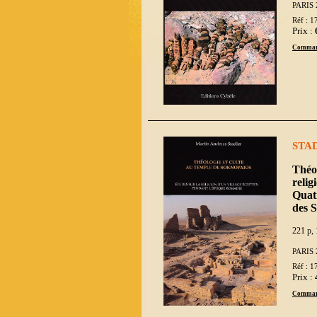
PARIS 
Réf : 1
Prix :
Comman
STAD
Théol
relig
Quatr
des S
221 p, 
PARIS 
Réf : 1
Prix :
Comman