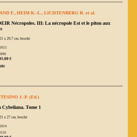
ND F., HEIM K.-L., LICHTENBERG R. et al.
IR Nécropoles. III: La nécropole Est et le piton aux
s
21 x 29,7 cm, broché
2015
6990
95.00 €
der
ESINO J.-P. (Ed.)
a Cybeliana. Tome 1
21 x 27 cm, broché
2014
6510