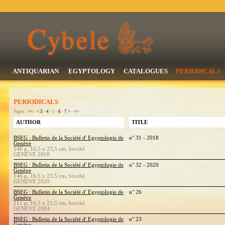
ANTIQUARIAN
EGYPTOLOGY
CATALOGUES
PERIODICALS
PERIODICALS
Pages :
<<
-
<
3
-
4
- 5 -
6
-
7
>
-
>>
AUTHOR
TITLE
BSEG : Bulletin de la Société d' Egyptologie de
n° 31 - 2018
Genève
146 p, 16,5 x 23,5 cm, broché
GENEVE 2018
BSEG : Bulletin de la Société d' Egyptologie de
n° 32 - 2020
Genève
146 p, 16,5 x 23,5 cm, broché
GENEVE 2020
BSEG : Bulletin de la Société d' Egyptologie de
n° 26
Genève
111 p, 16,5 x 23,5 cm, broché
GENEVE 2004
BSEG : Bulletin de la Société d' Egyptologie de
n° 23
Genève