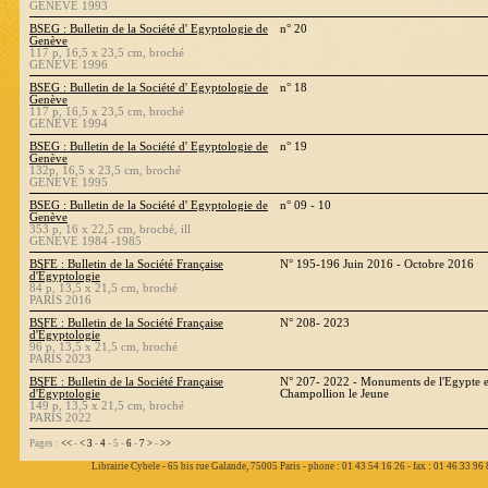
GENEVE 1993
BSEG : Bulletin de la Société d' Egyptologie de
n° 20
Genève
117 p, 16,5 x 23,5 cm, broché
GENEVE 1996
BSEG : Bulletin de la Société d' Egyptologie de
n° 18
Genève
117 p, 16,5 x 23,5 cm, broché
GENEVE 1994
BSEG : Bulletin de la Société d' Egyptologie de
n° 19
Genève
132p, 16,5 x 23,5 cm, broché
GENEVE 1995
BSEG : Bulletin de la Société d' Egyptologie de
n° 09 - 10
Genève
353 p, 16 x 22,5 cm, broché, ill
GENEVE 1984 -1985
BSFE : Bulletin de la Société Française
N° 195-196 Juin 2016 - Octobre 2016
d'Égyptologie
84 p, 13,5 x 21,5 cm, broché
PARIS 2016
BSFE : Bulletin de la Société Française
N° 208- 2023
d'Égyptologie
96 p, 13,5 x 21,5 cm, broché
PARIS 2023
BSFE : Bulletin de la Société Française
N° 207- 2022 - Monuments de l'Egypte et
d'Égyptologie
Champollion le Jeune
149 p, 13,5 x 21,5 cm, broché
PARIS 2022
Pages :
<<
-
<
3
-
4
- 5 -
6
-
7
>
-
>>
Librairie Cybele - 65 bis rue Galande, 75005 Paris - phone : 01 43 54 16 26 - fax : 01 46 33 