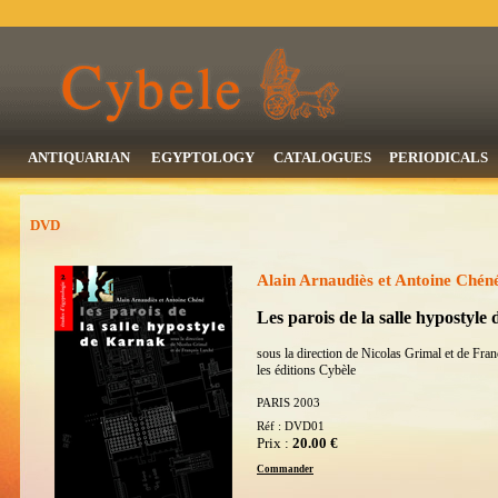
ANTIQUARIAN
EGYPTOLOGY
CATALOGUES
PERIODICALS
DVD
Alain Arnaudiès et Antoine Chén
Les parois de la salle hypostyle
sous la direction de Nicolas Grimal et de Fra
les éditions Cybèle
PARIS 2003
Réf : DVD01
Prix :
20.00 €
Commander