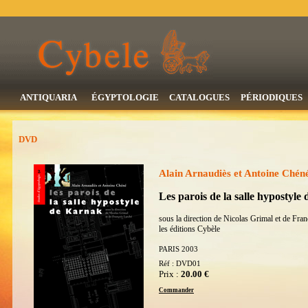
ANTIQUARIA
ÉGYPTOLOGIE
CATALOGUES
PÉRIODIQUES
DVD
Alain Arnaudiès et Antoine Chén
Les parois de la salle hypostyle
sous la direction de Nicolas Grimal et de Fra
les éditions Cybèle
PARIS 2003
Réf : DVD01
Prix :
20.00 €
Commander