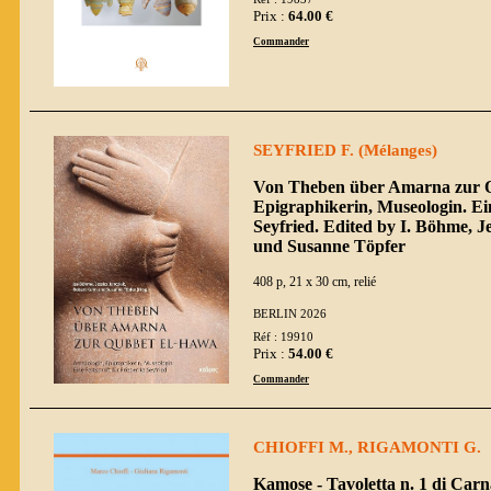
Prix :
64.00 €
Commander
SEYFRIED F. (Mélanges)
Von Theben über Amarna zur Q
Epigraphikerin, Museologin. Ein
Seyfried. Edited by I. Böhme, J
und Susanne Töpfer
408 p, 21 x 30 cm, relié
BERLIN 2026
Réf : 19910
Prix :
54.00 €
Commander
CHIOFFI M., RIGAMONTI G.
Kamose - Tavoletta n. 1 di Carn