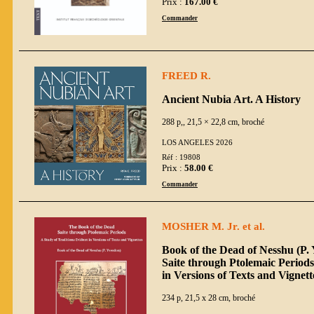
Prix :
167.00 €
Commander
FREED R.
Ancient Nubia Art. A History
288 p,, 21,5 × 22,8 cm, broché
LOS ANGELES 2026
Réf : 19808
Prix :
58.00 €
Commander
MOSHER M. Jr. et al.
Book of the Dead of Nesshu (P.
Saite through Ptolemaic Periods
in Versions of Texts and Vignett
234 p, 21,5 x 28 cm, broché