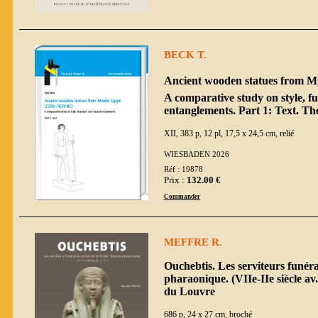
BECK T.
Ancient wooden statues from Mi
A comparative study on style, fu
entanglements. Part 1: Text. Th
XII, 383 p, 12 pl, 17,5 x 24,5 cm, relié
WIESBADEN 2026
Réf : 19878
Prix :
132.00 €
Commander
MEFFRE R.
Ouchebtis. Les serviteurs funérai
pharaonique. (VIIe-IIe siècle av
du Louvre
686 p, 24 x 27 cm, broché