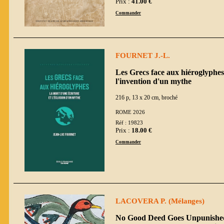
Prix :
41.00 €
Commander
FOURNET J.-L.
Les Grecs face aux hiéroglyphes 
l'invention d'un mythe
216 p, 13 x 20 cm, broché
ROME 2026
Réf : 19823
Prix :
18.00 €
Commander
LACOVERA P. (Mélanges)
No Good Deed Goes Unpunished.