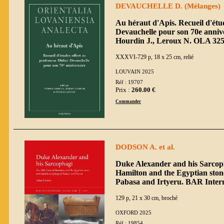
DEVAUCHELLE D. (Mélanges)
Au héraut d'Apis. Recueil d'étud
Devauchelle pour son 70e annive
Hourdin J., Leroux N. OLA 32
XXXVI-729 p, 18 x 25 cm, relié
LOUVAIN 2025
Réf : 19707
Prix :
260.00 €
Commander
DODSON A. et al.
Duke Alexander and his Sarcop
Hamilton and the Egyptian ston
Pabasa and Irtyeru. BAR Intern
129 p, 21 x 30 cm, broché
OXFORD 2025
Réf : 19854