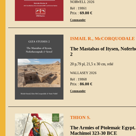
NORWELL 2026
Réf : 19861
Prix :
69.00 €
Commander
ISMAIL R., McCORQUODALE K
The Mastabas of Itysen, Noferh
2
20 p,79 pl, 21,5 x 30 cm, relié
WALLASEY 2026
Réf : 19868
Prix :
86.00 €
Commander
THION S.
The Armies of Ptolemaic Egypt.
Machimoï 323-30 BCE