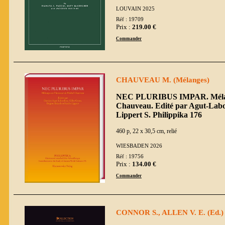
LOUVAIN 2025
Réf : 19709
Prix :
219.00 €
Commander
CHAUVEAU M. (Mélanges)
NEC PLURIBUS IMPAR. Mélang
Chauveau. Edité par Agut-Labor
Lippert S. Philippika 176
460 p, 22 x 30,5 cm, relié
WIESBADEN 2026
Réf : 19756
Prix :
134.00 €
Commander
CONNOR S., ALLEN V. E. (Ed.)