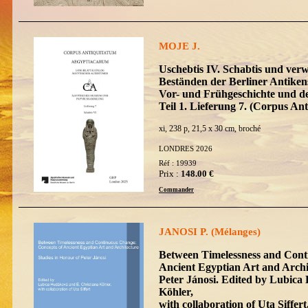
MOJE J.
Uschebtis IV. Schabtis und ver
Beständen der Berliner Antike
Vor- und Frühgeschichte und d
Teil 1. Lieferung 7. (Corpus 
xi, 238 p, 21,5 x 30 cm, broché
LONDRES 2026
Réf : 19939
Prix :
148.00 €
Commander
JANOSI P. (Mélanges)
Between Timelessness and Cont
Ancient Egyptian Art and Archit
Peter Jánosi. Edited by Lubica
Köhler,
with collaboration of Uta Siffe