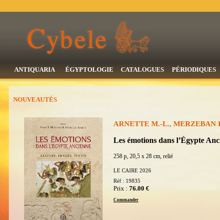
ANTIQUARIA
ÉGYPTOLOGIE
CATALOGUES
PÉRIODIQUES
NOUVEAUTÉS
ARNETTE M.-L., MERZEBAN R.
Les émotions dans l’Égypte Anci
258 p, 20,5 x 28 cm, relié
LE CAIRE 2026
Réf : 19835
Prix :
76.00 €
Commander