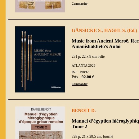
Commander
GÄNSICKE S., HAGEL S. (Ed.)
Music from Ancient Meroë. Rec
Amanishakheto's Auloi
231 p, 22 x 9 cm, relié
ATLANTA 2026
Réf : 19892
Prix :
92.00 €
Commander
BENOIT D.
Manuel d’égyptien hiéroglyphi
Tome 2
728 p, 21 x 29,5 cm, broché