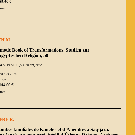
59.00 €
der
TH M.
motic Book of Transformations. Studien zur
gyptischen Religion, 50
4 p, 15 pl, 21,5 x 30 cm, relié
ADEN 2026
9877
104.00 €
der
FRE R.
tombes familiales de Kanéfer et d’Ânemhès à Saqqara.
 d’après un manuscrit inédit d’Étienne Drioton. Archives