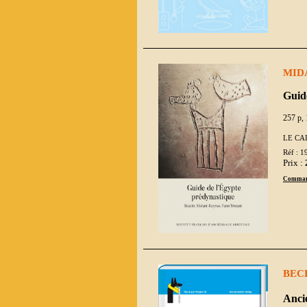
MIDA
Guid
257 p, 
LE CA
Réf : 1
Prix :
Comman
BECK
Anci