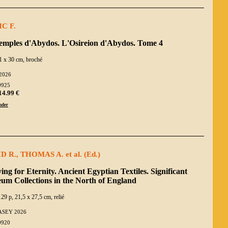
C F.
temples d'Abydos. L'Osireion d'Abydos. Tome 4
1 x 30 cm, broché
2026
9925
14.99 €
der
D R., THOMAS A. et al. (Ed.)
ng for Eternity. Ancient Egyptian Textiles. Significant
um Collections in the North of England
129 p, 21,5 x 27,5 cm, relié
SEY 2026
9920