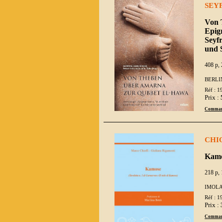
SEYF
Von 
Epigr
Seyfr
und 
408 p, 
BERLI
Réf : 1
Prix :
Comman
CHIO
Kamos
218 p, 
IMOLA
Réf : 1
Prix :
Comman