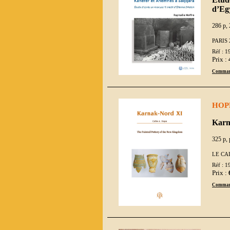
d’Eg
286 p, 
PARIS 
Réf : 1
Prix :
Comman
HOP
Karn
325 p, 
LE CA
Réf : 1
Prix :
Comman