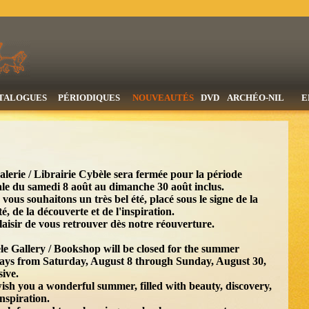
TALOGUES
PÉRIODIQUES
NOUVEAUTÉS
DVD
ARCHÉO-NIL
E
lerie / Librairie Cybèle sera fermée pour la période
ale du samedi 8 août au dimanche 30 août inclus.
vous souhaitons un très bel été, placé sous le signe de la
é, de la découverte et de l'inspiration.
aisir de vous retrouver dès notre réouverture.
e Gallery / Bookshop will be closed for the summer
days from Saturday, August 8 through Sunday, August 30,
sive.
sh you a wonderful summer, filled with beauty, discovery,
nspiration.