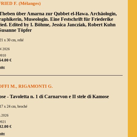
RIED F. (Mélanges)
Theben über Amarna zur Qubbet el-Hawa. Archäologin,
aphikerin, Museologin. Eine Festschrift für Friederike
ied. Edited by I. Böhme, Jessica Jancziak, Robert Kuhn
Susanne Töpfer
21 x 30 cm, relié
N 2026
9910
54.00 €
der
FFI M., RIGAMONTI G.
e - Tavoletta n. 1 di Carnarvon e II stele di Kamose
17 x 24 cm, broché
 2026
9921
32.00 €
der