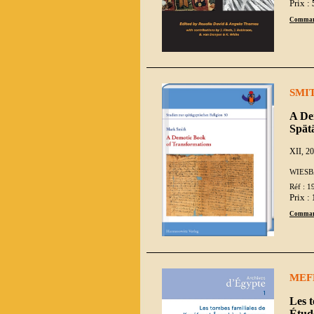
Prix :
Comman
SMI
A De
Spätä
XII, 20
WIESB
Réf : 1
Prix :
Comman
MEF
Les 
Étude