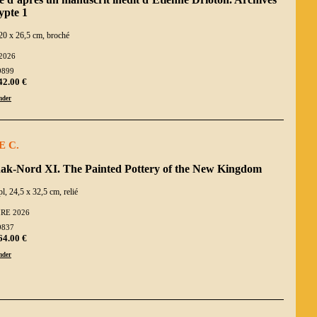
ypte 1
20 x 26,5 cm, broché
2026
9899
42.00 €
der
E C.
ak-Nord XI. The Painted Pottery of the New Kingdom
pl, 24,5 x 32,5 cm, relié
IRE 2026
9837
64.00 €
der