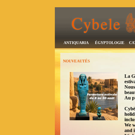
ANTIQUARIA
ÉGYPTOLOGIE
CA
NOUVEAUTÉS
La Ga
estiv
Nous 
beaut
Au pl
Cybèl
holi
inclu
We wi
and i