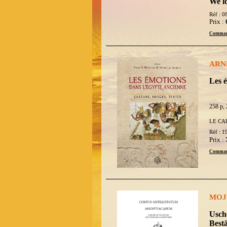
We l
Réf : 0
Prix :
Comman
ARNE
Les é
258 p, 
LE CA
Réf : 1
Prix :
Comman
MOJE
Usch
Best