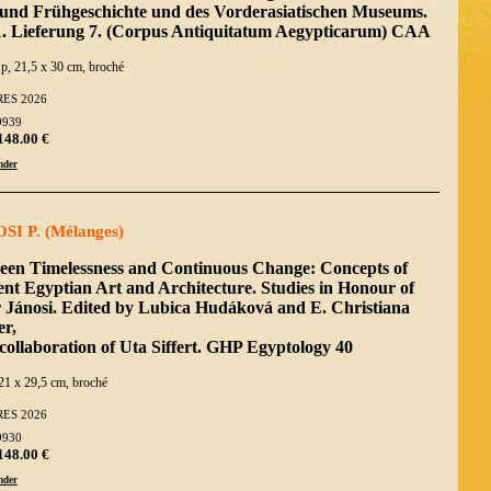
 und Frühgeschichte und des Vorderasiatischen Museums.
 1. Lieferung 7. (Corpus Antiquitatum Aegypticarum) CAA
 p, 21,5 x 30 cm, broché
ES 2026
9939
148.00 €
der
SI P. (Mélanges)
een Timelessness and Continuous Change: Concepts of
nt Egyptian Art and Architecture. Studies in Honour of
r Jánosi. Edited by Lubica Hudáková and E. Christiana
er,
collaboration of Uta Siffert. GHP Egyptology 40
21 x 29,5 cm, broché
ES 2026
9930
148.00 €
der