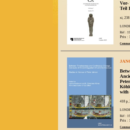
Vor-
Teil
xi, 238
LONDR
Réf : 1
Prix :
Comman
JANO
Betw
Ancie
Pete
Köhl
with 
418 p, 
LONDR
Réf : 1
Prix :
Comman