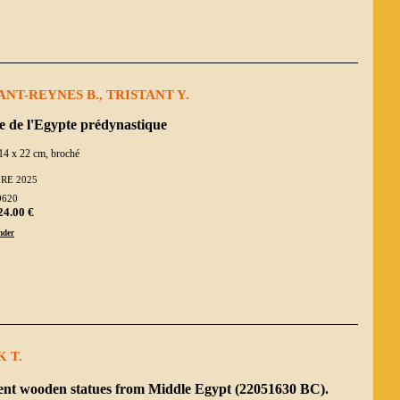
NT-REYNES B., TRISTANT Y.
e de l'Egypte prédynastique
14 x 22 cm, broché
IRE 2025
9620
24.00 €
der
 T.
ent wooden statues from Middle Egypt (22051630 BC).