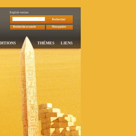
English version
Rechercher
Recherche avancée
Mon panier
DITIONS
THÉMES
LIENS