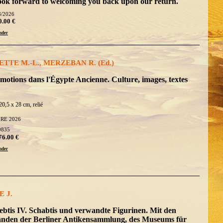
ook forward to welcoming you back upon our return.
8/2026
0.00 €
der
TTE M.-L., MERZEBAN R. (Ed.)
motions dans l'Égypte Ancienne. Culture, images, textes
20,5 x 28 cm, relié
IRE 2026
9835
76.00 €
der
 J.
ebtis IV. Schabtis und verwandte Figurinen. Mit den
änden der Berliner Antikensammlung, des Museums für