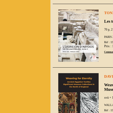
TONI
Les 
70 p, 2
PARIS 
Réf : 1
Prix :
Comman
DAVI
Weavi
Muse
xvii + 
WALLA
Réf : 1