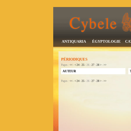
ANTIQUARIA
ÉGYPTOLOGIE
CA
PÉRIODIQUES
Pages :
<<
-
<
24
-
25
- 26 -
27
-
28
>
-
>>
AUTEUR
Pages :
<<
-
<
24
-
25
- 26 -
27
-
28
>
-
>>