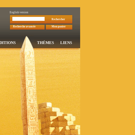
English version
Rechercher
Recherche avancée
Mon panier
DITIONS
THÉMES
LIENS