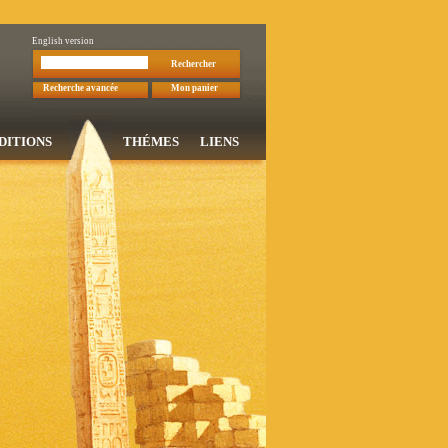
English version
Rechercher
Recherche avancée
Mon panier
DITIONS
THÉMES
LIENS