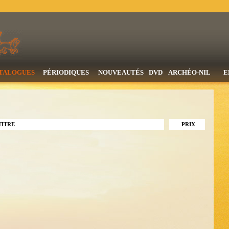
TALOGUES
PÉRIODIQUES
NOUVEAUTÉS
DVD
ARCHÉO-NIL
E
TITRE
PRIX