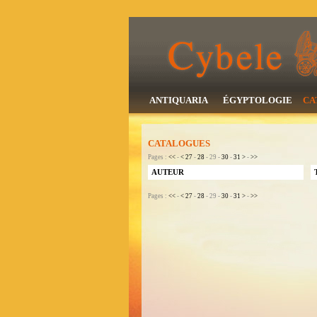
ANTIQUARIA
ÉGYPTOLOGIE
CA
CATALOGUES
Pages :
<<
-
<
27
-
28
- 29 -
30
-
31
>
-
>>
AUTEUR
Pages :
<<
-
<
27
-
28
- 29 -
30
-
31
>
-
>>