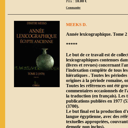
Prix :
10.00 €
Commander
MEEKS D.
Année lexicographique. Tome 2 
*****
Le but de ce travail est de collec
lexicographiques contenues dans
(livres et revues) concernant l'a
l'indexation complète de tous les
hiératiques . Toutes les périodes
origines à la période romaine, on
Toutes les références ont été gr
commentaires occasionnels de l'
la traduction (en français). Les 
publications publiées en 1977 (5
(3700).
Le but final est la production d'
langue égyptienne, avec des réfé
textuelles appropriées, couvrant
demotic non inclus).