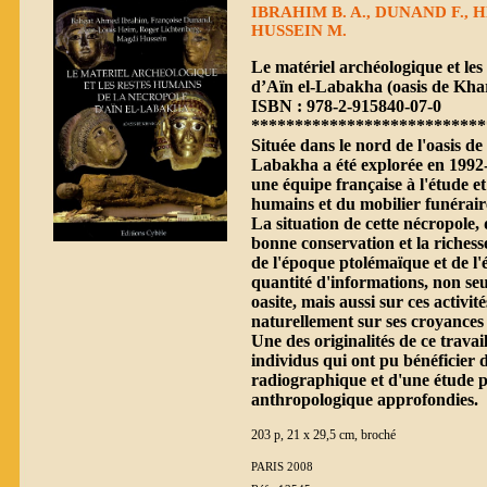
IBRAHIM B. A., DUNAND F., 
HUSSEIN M.
Le matériel archéologique et les
d’Aïn el-Labakha (oasis de Kha
ISBN : 978-2-915840-07-0
***************************
Située dans le nord de l'oasis d
Labakha a été explorée en 1992-
une équipe française à l'étude et
humains et du mobilier funérair
La situation de cette nécropole, d
bonne conservation et la richesse
de l'époque ptolémaïque et de l
quantité d'informations, non se
oasite, mais aussi sur ces activité
naturellement sur ses croyances 
Une des originalités de ce travai
individus qui ont pu bénéficier 
radiographique et d'une étude p
anthropologique approfondies.
203 p, 21 x 29,5 cm, broché
PARIS 2008