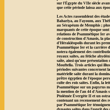
sur l'Égypte du VIIe siècle avan
que cette période laissa aux épo
Les Actes rassemblent des études
Bahariya, au Fayoum, aux Thèb
au Sérapéum de Memphis ; plus
marquants de cette époque sont
relations de Psammétique Ier av
de construction d'Amasis, la p
d'Hérakléopolis durant les prem
Psammétique Ier et la carrière
notera également des contributi
royaux saïtes, au fétiche abydéni
saïte, ainsi qu'une présentation 
Mouftella. Trois articles qui illu
périodes suivantes concernent la
matérielle saïte durant la domina
prêtre égyptien de l'époque pers
culte des rois saïtes. Enfin, la l
Psammétique sur un papyrus mag
la mention de l'an 44 d'Amasis s
Ptolémée Évergète II et un ost
contenant un recensement des re
par Psammétique Ier témoignent 
dynastes saïtes dans l'esprit des