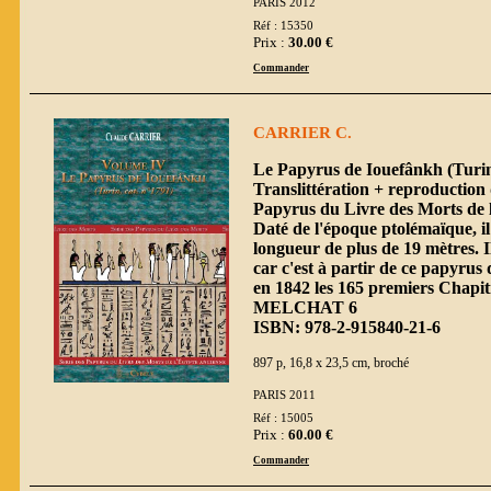
PARIS 2012
Réf : 15350
Prix :
30.00 €
Commander
CARRIER C.
Le Papyrus de Iouefânkh (Turin,
Translittération + reproduction 
Papyrus du Livre des Morts de 
Daté de l'époque ptolémaïque, i
longueur de plus de 19 mètres. I
car c'est à partir de ce papyru
en 1842 les 165 premiers Chapit
MELCHAT 6
ISBN: 978-2-915840-21-6
897 p, 16,8 x 23,5 cm, broché
PARIS 2011
Réf : 15005
Prix :
60.00 €
Commander