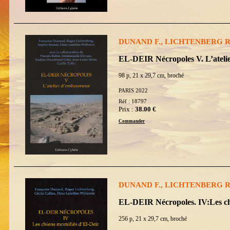
DUNAND F., LICHTENBERG R. 
EL-DEIR Nécropoles V. L’atel
98 p, 21 x 29,7 cm, broché
PARIS 2022
Réf : 18797
Prix :
38.00 €
Commander
DUNAND F., LICHTENBERG R. 
EL-DEIR Nécropoles. IV:Les ch
256 p, 21 x 29,7 cm, broché