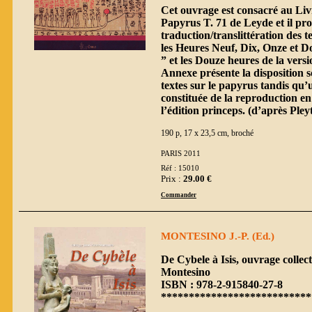
Cet ouvrage est consacré au Liv
Papyrus T. 71 de Leyde et il pr
traduction/translittération des t
les Heures Neuf, Dix, Onze et Do
” et les Douze heures de la vers
Annexe présente la disposition s
textes sur le papyrus tandis qu
constituée de la reproduction e
l’édition princeps. (d’après Pleyt
190 p, 17 x 23,5 cm, broché
PARIS 2011
Réf : 15010
Prix :
29.00 €
Commander
MONTESINO J.-P. (Ed.)
De Cybele à Isis, ouvrage collect
Montesino
ISBN : 978-2-915840-27-8
***************************