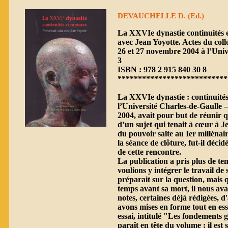
DEVAUCHELLE D. (Ed.)
La XXVIe dynastie continuités 
avec Jean Yoyotte. Actes du coll
26 et 27 novembre 2004 à l’Unive
3
ISBN : 978 2 915 840 30 8
***************************
La XXVIe dynastie : continuités 
l’Université Charles-de-Gaulle –
2004, avait pour but de réunir q
d’un sujet qui tenait à cœur à J
du pouvoir saïte au Ier millénair
la séance de clôture, fut-il décid
de cette rencontre.
La publication a pris plus de t
voulions y intégrer le travail d
préparait sur la question, mais 
temps avant sa mort, il nous ava
notes, certaines déjà rédigées, 
avons mises en forme tout en ess
essai, intitulé "Les fondements 
paraît en tête du volume ; il est 