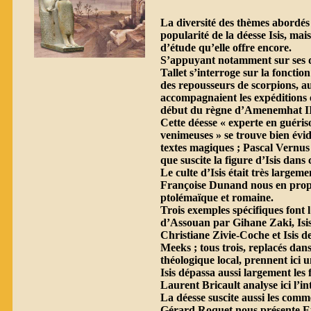
La diversité des thèmes abordés 
popularité de la déesse Isis, ma
d’étude qu’elle offre encore.
S’appuyant notamment sur ses d
Tallet s’interroge sur la fonctio
des repousseurs de scorpions, aux
accompagnaient les expéditions é
début du règne d’Amenemhat II
Cette déesse « experte en guéri
venimeuses » se trouve bien év
textes magiques ; Pascal Vernus s
que suscite la figure d’Isis dans 
Le culte d’Isis était très largem
Françoise Dunand nous en prop
ptolémaïque et romaine.
Trois exemples spécifiques font l’
d’Assouan par Gihane Zaki, Isis
Christiane Zivie-Coche et Isis 
Meeks ; tous trois, replacés dans
théologique local, prennent ici 
Isis dépassa aussi largement les 
Laurent Bricault analyse ici l’i
La déesse suscite aussi les comm
Gérard Roquet nous présente Eu