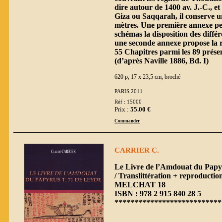
dire autour de 1400 av. J.-C., 
Giza ou Saqqarah, il conserve u
mètres. Une première annexe per
schémas la disposition des diffé
une seconde annexe propose la r
55 Chapitres parmi les 89 prése
(d’après Naville 1886, Bd. I)
620 p, 17 x 23,5 cm, broché
PARIS 2011
Réf : 15000
Prix :
55.00 €
Commander
CARRIER C.
Le Livre de l’Amdouat du Papy
/ Translittération + reproductio
MELCHAT 18
ISBN : 978 2 915 840 28 5
***************************