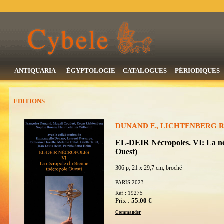
ANTIQUARIA
ÉGYPTOLOGIE
CATALOGUES
PÉRIODIQUES
EDITIONS
DUNAND F., LICHTENBERG R. 
EL-DEIR Nécropoles. VI: La né
Ouest)
306 p, 21 x 29,7 cm, broché
PARIS 2023
Réf : 19275
Prix :
55.00 €
Commander