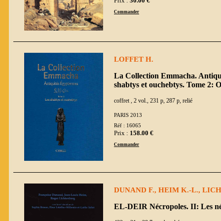
Prix :
30.00 €
Commander
LOFFET H.
La Collection Emmacha. Antiqui
shabtys et ouchebtys. Tome 2: O
coffret , 2 vol., 231 p, 287 p, relié
PARIS 2013
Réf : 16065
Prix :
158.00 €
Commander
DUNAND F., HEIM K.-L., LICH
EL-DEIR Nécropoles. II: Les n