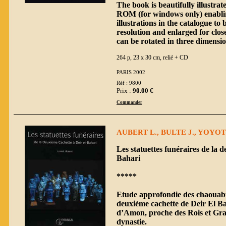
The book is beautifully illustra
ROM (for windows only) enabli
illustrations in the catalogue to
resolution and enlarged for close
can be rotated in three dimensi
264 p, 23 x 30 cm, relié + CD
PARIS 2002
Réf : 9800
Prix :
90.00 €
Commander
AUBERT L., BULTE J., YOYOT
Les statuettes funéraires de la 
Bahari
*****
Etude approfondie des chaouabt
deuxième cachette de Deir El Ba
d’Amon, proche des Rois et Gra
dynastie.