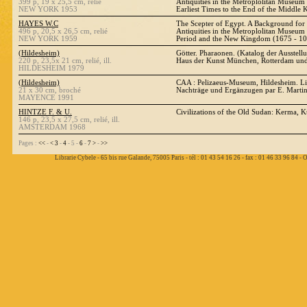
399 p, 19 x 25,5 cm, relié
Antiquities in the Metroplolitan Museum 
NEW YORK 1953
Earliest Times to the End of the Middle
HAYES W.C
The Scepter of Egypt. A Background for 
496 p, 20,5 x 26,5 cm, relié
Antiquities in the Metroplolitan Museum 
NEW YORK 1959
Period and the New Kingdom (1675 - 10
(Hildesheim)
Götter. Pharaonen. (Katalog der Ausstellu
220 p, 23,5x 21 cm, relié, ill.
Haus der Kunst München, Rotterdam und
HILDESHEIM 1979
(Hildesheim)
CAA : Pelizaeus-Museum, Hildesheim. Li
21 x 30 cm, broché
Nachträge und Ergänzugen par E. Martin
MAYENCE 1991
HINTZE F. & U.
Civilizations of the Old Sudan: Kerma, K
146 p, 23,5 x 27,5 cm, relié, ill.
AMSTERDAM 1968
Pages :
<<
-
<
3
-
4
- 5 -
6
-
7
>
-
>>
Librarie Cybele - 65 bis rue Galande, 75005 Paris - tél : 01 43 54 16 26 - fax : 01 46 33 96 84