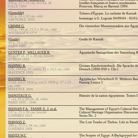
250 p, 22 x 24 cm, broché, ill
fouilles françaises et franco-soudanaises.
LILLE 1994
Prouvost, Marcq en Baroeul 1994.
(Grenoble)
Trésors d'Égypte. La cachette de Karna
142 p, 24 x 32 cm, relié
hommage à G. Legrain 04/09/04 - 05/01
GRENOBLE 2004
GRIMM G.
Die römischen Mumienmasken aus Ägyp
199 p, 140 pl, 21,5 x 28 cm, relié
WIESBADEN 1974
(Guide)
Guide de Karnak
64 p, 23 x 12 cm, broché
PARIS 1989
GUNTER P., WELLAUER R.
Ägyptische Steingefässe der Sammlung 
81 p, 47 pl, 21 x 30 cm, broché
ZURICH 1988
HANNIG R.
Grosses Handwörterbuch. Die Sprache de
LIX, 1414 p, 21 cartes, 13 x 19,5 cm, relié
Deutsch (2800-950 v. Chr.)
MAYENCE 1995
HANNIG R.
Ägyptisches Wörterbuch II. Mittleres Re
2 vol, vol 1: 1616 p, vol 2: 1658 p, 17 x 25
Hannig Lexica 5
cm, relié
MAYENCE 2006
HANOTAUX G.
Histoire de la nation égyptienne. Tomes I
7 vol, 25 x 29 cm, ill, reliés
PARIS 1931 - 1940
HASSAN F.A., TASSIE G. J. et al.
The Management of Egypt's Cultural Her
237 p, 21 x 30 cm, broché
Cultural Heritage Organisation Discours
LONDRES 2015
Series No. 2
HAWASS Z.
The Lost Tombs of Thebes. Life in Parad
288 p, 25,5 x 34 cm, relié
LONDRES 2009
HAYES W.C
The Scepter of Egypt. A Background for 