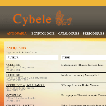
ANTIQUARIA
ÉGYPTOLOGIE
CATALOGUES
PÉRIODIQUES
ANTIQUARIA
Pages :
<<
-
<
3
-
4
- 5 -
6
-
7
>
-
>>
AUTEUR
TITRE
GODELIER
Les tribus dans l'Histoire face aux États
88 p, 12 x 17 cm, broché
PARIS 2010
GOEDICKE H.
Problems concerning Amenophis III
108 p, 10 pl, 20,5 x 25,5 cm, broché
BALTIMORE 1992
GOODRIDGE W., WILLLIAMS S.
Offerings from the British Museum
20 p, 20 x 20 cm, broché
SWANSEA 2007
GOYON J.-C.
Un corps pour l'éternité, autopsie d'une
145 p, 18 x 25 cm, broché
PARIS 1988
GRATIEN B. , SAOUT F.
Nubie. Les cultures antiques du Soudan à t