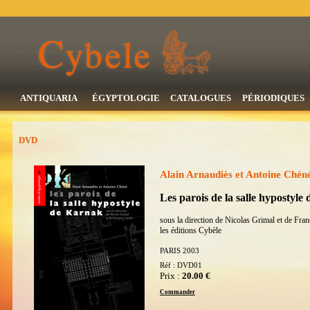
ANTIQUARIA
ÉGYPTOLOGIE
CATALOGUES
PÉRIODIQUES
DVD
Alain Arnaudiès et Antoine Chén
Les parois de la salle hypostyle
sous la direction de Nicolas Grimal et de Fra
les éditions Cybèle
PARIS 2003
Réf : DVD01
Prix :
20.00 €
Commander