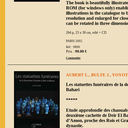
The book is beautifully illustra
ROM (for windows only) enabli
illustrations in the catalogue to
resolution and enlarged for close
can be rotated in three dimensi
264 p, 23 x 30 cm, relié + CD
PARIS 2002
Réf : 9800
Prix :
90.00 €
Commander
AUBERT L., BULTE J., YOYOT
Les statuettes funéraires de la 
Bahari
*****
Etude approfondie des chaouabt
deuxième cachette de Deir El Ba
d’Amon, proche des Rois et Gra
dynastie.