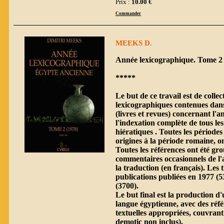
Prix :
10.00 €
Commander
MEEKS D.
Année lexicographique. Tome 2 
*****
Le but de ce travail est de collec
lexicographiques contenues dans
(livres et revues) concernant l'a
l'indexation complète de tous les
hiératiques . Toutes les périodes
origines à la période romaine, on
Toutes les références ont été gr
commentaires occasionnels de l'
la traduction (en français). Les 
publications publiées en 1977 (5
(3700).
Le but final est la production d'
langue égyptienne, avec des réfé
textuelles appropriées, couvrant
demotic non inclus).