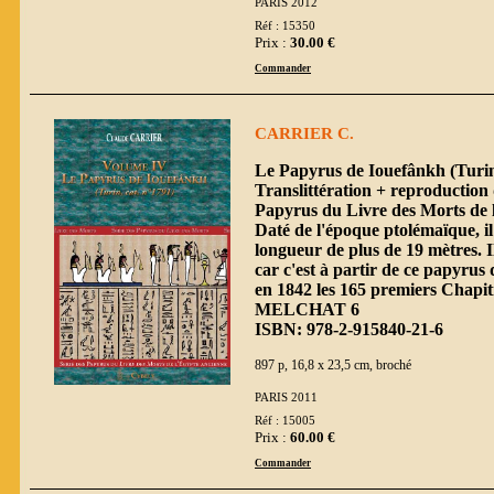
PARIS 2012
Réf : 15350
Prix :
30.00 €
Commander
CARRIER C.
Le Papyrus de Iouefânkh (Turin,
Translittération + reproduction 
Papyrus du Livre des Morts de 
Daté de l'époque ptolémaïque, i
longueur de plus de 19 mètres. I
car c'est à partir de ce papyru
en 1842 les 165 premiers Chapit
MELCHAT 6
ISBN: 978-2-915840-21-6
897 p, 16,8 x 23,5 cm, broché
PARIS 2011
Réf : 15005
Prix :
60.00 €
Commander