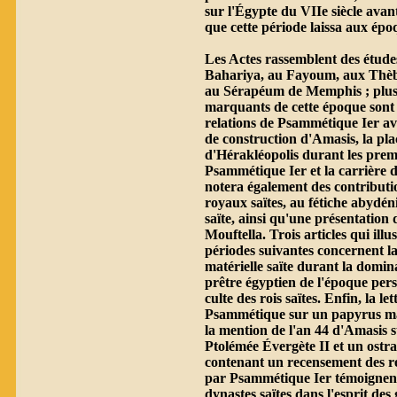
sur l'Égypte du VIIe siècle avan
que cette période laissa aux épo
Les Actes rassemblent des études
Bahariya, au Fayoum, aux Thèb
au Sérapéum de Memphis ; plus
marquants de cette époque sont
relations de Psammétique Ier av
de construction d'Amasis, la p
d'Hérakléopolis durant les prem
Psammétique Ier et la carrière
notera également des contributi
royaux saïtes, au fétiche abydéni
saïte, ainsi qu'une présentation 
Mouftella. Trois articles qui illu
périodes suivantes concernent la
matérielle saïte durant la domina
prêtre égyptien de l'époque pers
culte des rois saïtes. Enfin, la l
Psammétique sur un papyrus mag
la mention de l'an 44 d'Amasis s
Ptolémée Évergète II et un ost
contenant un recensement des re
par Psammétique Ier témoignent 
dynastes saïtes dans l'esprit des