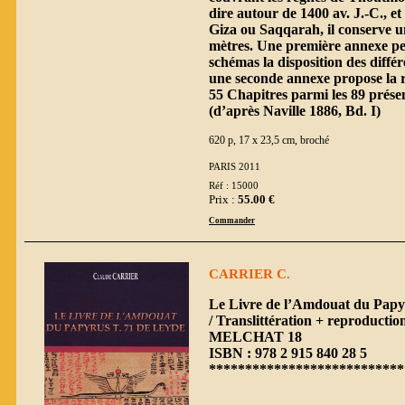
dire autour de 1400 av. J.-C., 
Giza ou Saqqarah, il conserve u
mètres. Une première annexe per
schémas la disposition des diffé
une seconde annexe propose la r
55 Chapitres parmi les 89 prése
(d’après Naville 1886, Bd. I)
620 p, 17 x 23,5 cm, broché
PARIS 2011
Réf : 15000
Prix :
55.00 €
Commander
CARRIER C.
Le Livre de l’Amdouat du Papy
/ Translittération + reproductio
MELCHAT 18
ISBN : 978 2 915 840 28 5
***************************