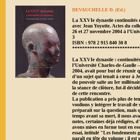
DEVAUCHELLE D. (Ed.)
La XXVIe dynastie continuités 
avec Jean Yoyotte. Actes du coll
26 et 27 novembre 2004 à l’Unive
3
ISBN : 978 2 915 840 30 8
***************************
La XXVIe dynastie : continuités 
l’Université Charles-de-Gaulle –
2004, avait pour but de réunir q
d’un sujet qui tenait à cœur à J
du pouvoir saïte au Ier millénair
la séance de clôture, fut-il décid
de cette rencontre.
La publication a pris plus de t
voulions y intégrer le travail d
préparait sur la question, mais 
temps avant sa mort, il nous ava
notes, certaines déjà rédigées, 
avons mises en forme tout en ess
essai, intitulé "Les fondements 
paraît en tête du volume ; il est 