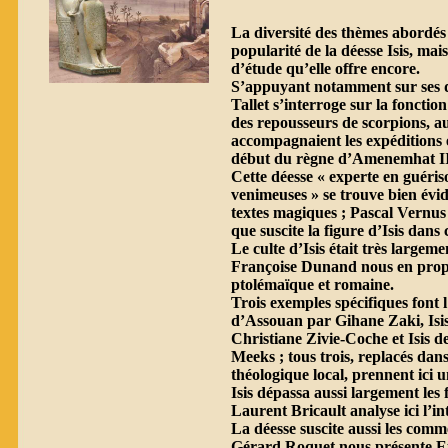
La diversité des thèmes abordés 
popularité de la déesse Isis, ma
d’étude qu’elle offre encore.
S’appuyant notamment sur ses d
Tallet s’interroge sur la fonctio
des repousseurs de scorpions, aux
accompagnaient les expéditions é
début du règne d’Amenemhat II
Cette déesse « experte en guéri
venimeuses » se trouve bien év
textes magiques ; Pascal Vernus s
que suscite la figure d’Isis dans 
Le culte d’Isis était très largem
Françoise Dunand nous en prop
ptolémaïque et romaine.
Trois exemples spécifiques font l’
d’Assouan par Gihane Zaki, Isis
Christiane Zivie-Coche et Isis 
Meeks ; tous trois, replacés dans
théologique local, prennent ici 
Isis dépassa aussi largement les 
Laurent Bricault analyse ici l’i
La déesse suscite aussi les comm
Gérard Roquet nous présente Eu