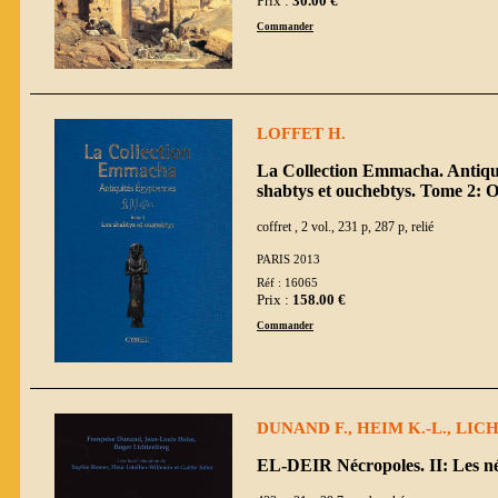
Prix :
30.00 €
Commander
LOFFET H.
La Collection Emmacha. Antiqui
shabtys et ouchebtys. Tome 2: O
coffret , 2 vol., 231 p, 287 p, relié
PARIS 2013
Réf : 16065
Prix :
158.00 €
Commander
DUNAND F., HEIM K.-L., LICH
EL-DEIR Nécropoles. II: Les n