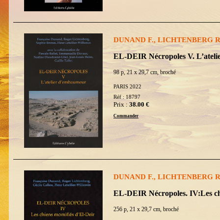
DUNAND F., LICHTENBERG R. 
EL-DEIR Nécropoles V. L’atel
98 p, 21 x 29,7 cm, broché
PARIS 2022
Réf : 18797
Prix :
38.00 €
Commander
DUNAND F., LICHTENBERG R. 
EL-DEIR Nécropoles. IV:Les ch
256 p, 21 x 29,7 cm, broché