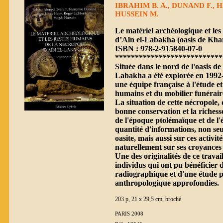
IBRAHIM B. A., DUNAND F., 
HUSSEIN M.
Le matériel archéologique et les
d’Aïn el-Labakha (oasis de Kha
ISBN : 978-2-915840-07-0
***************************
Située dans le nord de l'oasis d
Labakha a été explorée en 1992-
une équipe française à l'étude et
humains et du mobilier funérair
La situation de cette nécropole, d
bonne conservation et la richesse
de l'époque ptolémaïque et de l
quantité d'informations, non se
oasite, mais aussi sur ces activité
naturellement sur ses croyances 
Une des originalités de ce travai
individus qui ont pu bénéficier 
radiographique et d'une étude p
anthropologique approfondies.
203 p, 21 x 29,5 cm, broché
PARIS 2008