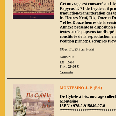
Cet ouvrage est consacré au Liv
Papyrus T. 71 de Leyde et il pr
traduction/translittération des t
les Heures Neuf, Dix, Onze et Do
” et les Douze heures de la vers
Annexe présente la disposition s
textes sur le papyrus tandis qu
constituée de la reproduction e
l’édition princeps. (d’après Pleyt
190 p, 17 x 23,5 cm, broché
PARIS 2011
Réf : 15010
Prix :
29.00 €
Commander
MONTESINO J.-P. (Ed.)
De Cybele à Isis, ouvrage collect
Montesino
ISBN : 978-2-915840-27-8
***************************