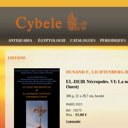
ANTIQUARIA
ÉGYPTOLOGIE
CATALOGUES
PÉRIODIQUES
EDITIONS
DUNAND F., LICHTENBERG R. 
EL-DEIR Nécropoles. VI: La né
Ouest)
306 p, 21 x 29,7 cm, broché
PARIS 2023
Réf : 19275
Prix :
55.00 €
Commander