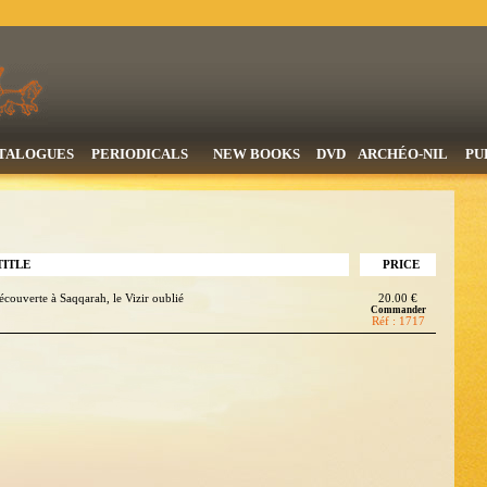
TALOGUES
PERIODICALS
NEW BOOKS
DVD
ARCHÉO-NIL
PU
TITLE
PRICE
écouverte à Saqqarah, le Vizir oublié
20.00 €
Commander
Réf : 1717