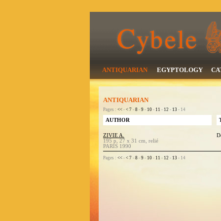
ANTIQUARIAN
EGYPTOLOGY
CA
ANTIQUARIAN
Pages :
<<
-
<
7
-
8
-
9
-
10
-
11
-
12
-
13
- 14
AUTHOR
ZIVIE A.
D
195 p, 27 x 31 cm, relié
PARIS 1990
Pages :
<<
-
<
7
-
8
-
9
-
10
-
11
-
12
-
13
- 14