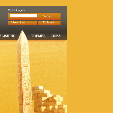
Version française
Search
Advanced search
My basket
BLISHING
THEMES
LINKS