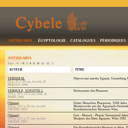
ANTIQUARIA
ÉGYPTOLOGIE
CATALOGUES
PÉRIODIQUES
ANTIQUARIA
Pages :
<<
-
<
6
-
7
-
8
-
9
-
10
-
11
-
12
- 13
AUTEUR
TITRE
VERNER M.
Objevovani stareho Egypta. Unearthing 
56 p, 21 x 30 cm, broché, ill
PRAGUE 1990
VERNUS P., YOYOTTE J.
Dictionnaire des Pharaons
220 p, 16 x 24,5 cm, relié, ill.
PARIS 1996
(Vienne)
Götter Menschen Pharaonen. 3500 Jahre 
323 p, 24,5 x 29 cm, broché
Meisterwerke aus der Ägyptisch-Orienta
VIENNE 1993
Kunsthistorischen Museums Wien.
(Vienne)
Gott - Mensch - Pharao.Viertausend Jahr
510 p, 22,5 x 27 cm, broché
Skulptur des Alten Ägypten. Wien 1992
VIENNE 1992
(Vienne)
Das Kunsthistorische Museum in Wien. D