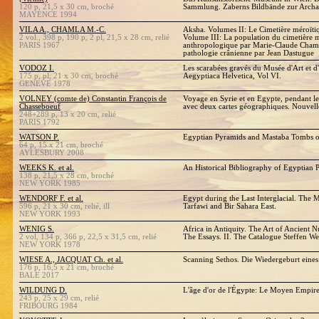
120 p, 21,5 x 30 cm, broché
Sammlung. Zaberns Bildbände zur Archa
MAYENCE 1994
VILA A., CHAMLA M.-C.
Aksha. Volumes II: Le Cimetière méroïtiq
2 vol., 398 p, 190 p, 2 pl, 21,5 x 28 cm, relié
Volume III: La population du cimetière m
PARIS 1967
anthropologique par Marie-Claude Chamla
pathologie crânienne par Jean Dastugue
VODOZ I.
Les scarabées gravés du Musée d'Art et d
175 p, pl, 21 x 30 cm, broché
Aegyptiaca Helvetica, Vol VI.
GENEVE 1978
VOLNEY (comte de) Constantin François de
Voyage en Syrie et en Egypte, pendant l
Chasseboeuf
avec deux cartes géographiques. Nouvell
248+289 p, 13 x 20 cm, relié
PARIS 1792
WATSON P.
Egyptian Pyramids and Mastaba Tombs o
64 p, 15 x 21 cm, broché
AYLESBURY 2008
WEEKS K. et al.
An Historical Bibliography of Egyptian P
138 p, 21,5 x 28 cm, broché
NEW YORK 1985
WENDORF F. et al.
Egypt during the Last Interglacial. The M
596 p, 21 x 30 cm, relié, ill
Tarfawi and Bir Sahara East.
NEW YORK 1993
WENIG S.
Africa in Antiquity. The Art of Ancient Nu
2 vol, 134 p, 366 p, 22,5 x 31,5 cm, relié
The Essays. II. The Catalogue Steffen We
NEW YORK 1978
WIESE A., JACQUAT Ch. et al.
Scanning Sethos. Die Wiedergeburt eine
176 p, 16,5 x 21 cm, broché
BALE 2017
WILDUNG D.
L'âge d'or de l'Égypte: Le Moyen Empir
243 p, 25 x 29 cm, relié
FRIBOURG 1984