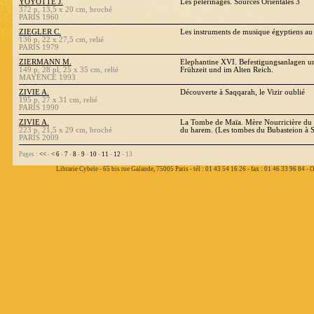
YOYOTTE J.
Les pèlerinages. Sources Orientales 3
372 p, 13,5 x 20 cm, broché
PARIS 1960
ZIEGLER C.
Les instruments de musique égyptiens a
136 p, 22 x 27,5 cm, relié
PARIS 1979
ZIERMANN M.
Elephantine XVI. Befestigungsanlagen un
149 p, 28 pl, 25 x 35 cm, relié
Frühzeit und im Alten Reich.
MAYENCE 1993
ZIVIE A.
Découverte à Saqqarah, le Vizir oublié
195 p, 27 x 31 cm, relié
PARIS 1990
ZIVIE A.
La Tombe de Maïa. Mère Nourricière du
223 p, 21,5 x 29 cm, broché
du harem. (Les tombes du Bubasteion à 
PARIS 2009
Pages :
<<
-
<
6
-
7
-
8
-
9
-
10
-
11
-
12
- 13
Librarie Cybele - 65 bis rue Galande, 75005 Paris - tél : 01 43 54 16 26 - fax : 01 46 33 96 84