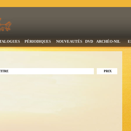
TALOGUES
PÉRIODIQUES
NOUVEAUTÉS
DVD
ARCHÉO-NIL
E
TITRE
PRIX