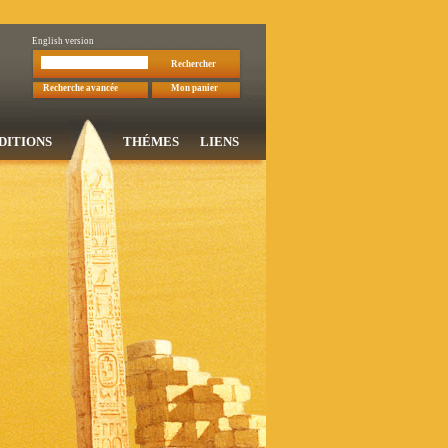
English version
Rechercher
Recherche avancée
Mon panier
DITIONS
THÉMES
LIENS