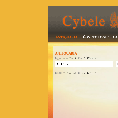
ANTIQUARIA
ÉGYPTOLOGIE
CA
ANTIQUARIA
Pages :
<<
-
<
13
-
14
- 15 -
16
-
17
>
-
>>
AUTEUR
Pages :
<<
-
<
13
-
14
- 15 -
16
-
17
>
-
>>