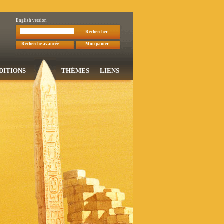
English version
Rechercher
Recherche avancée
Mon panier
DITIONS
THÉMES
LIENS