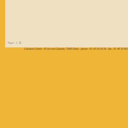
Pages : 1 -
2
-
Librairie Cybele - 65 bis rue Galande, 75005 Paris - phone : 01 43 54 16 26 - fax : 01 46 33 