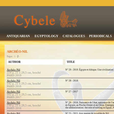
ANTIQUARIAN
EGYPTOLOGY
CATALOGUES
PERIODICALS
ARCHÉO-NIL
Pages : 1 -
2
-
AUTHOR
TITLE
Archéo-Nil
N° 29 - 2019. Égypte et Afrique. Une civilisation 
224 p, 21 x 29,5 cm, broché
PARIS 2019
Archéo-Nil
N° 28 - 2018
142 p, 21 x 29,5 cm, broché
PARIS 2018
Archéo-Nil
N° 27 - 2017
102 p, 21 x 29,5 cm, broché
PARIS 2017
Archéo-Nil
N° 26 - 2016. Naissance de l'état, naissance de l’ad
en Égypte, au Proche-Orient et en Chine. Emergen
230 p, 21 x 29,5 cm, broché
the administration: the role of writing in Egypt,
PARIS 2016
Archéo-Nil
N° 25 - 2015. Aux marges de la vallée du Nil