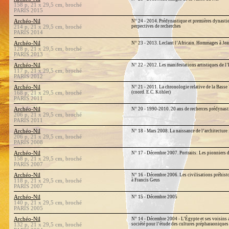
158 p, 21 x 29,5 cm, broché
PARIS 2015
Archéo-Nil
N° 24 - 2014. Prédynastique et premières dynasti
perpectives de recherches
214 p, 21 x 29,5 cm, broché
PARIS 2014
Archéo-Nil
N° 23 - 2013. Leclant l’Africain. Hommages à Jea
128 p, 21 x 29,5 cm, broché
PARIS 2013
Archéo-Nil
N° 22 - 2012. Les manifestations artistiques de 
117 p, 21 x 29,5 cm, broché
PARIS 2012
Archéo-Nil
N° 21 - 2011. La chronologie relative de la Basse
(coord. E.C. Köhler)
168 p, 21 x 29,5 cm, broché
PARIS 2011
Archéo-Nil
N° 20 - 1990-2010. 20 ans de recherces prédynas
206 p, 21 x 29,5 cm, broché
PARIS 2011
Archéo-Nil
N° 18 - Mars 2008. La naissance de l’architecture 
206 p, 21 x 29,5 cm, broché
PARIS 2008
Archéo-Nil
N° 17 - Décembre 2007. Portraits: Les pionniers d
158 p, 21 x 29,5 cm, broché
PARIS 2007
Archéo-Nil
N° 16 - Décembre 2006. Les civilisations préhi
à Francis Geus
118 p, 21 x 29,5 cm, broché
PARIS 2007
Archéo-Nil
N° 15 - Décembre 2005
140 p, 21 x 29,5 cm, broché
PARIS 2005
Archéo-Nil
N° 14 - Décembre 2004 - L’Égypte et ses voisins a
société pour l’étude des cultures prépharaoniques 
132 p, 21 x 29,5 cm, broché