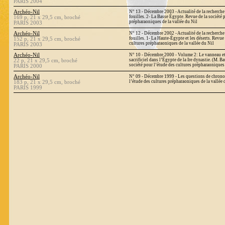
PARIS 2004
Archéo-Nil
N° 13 - Décembre 2003 - Actualité de la recherche 
fouilles. 2- La Basse Égypte. Revue de la société 
169 p, 21 x 29,5 cm, broché
prépharaoniques de la vallée du Nil
PARIS 2003
Archéo-Nil
N° 12 - Décembre 2002 - Actualité de la recherche 
fouilles. 1- La Haute-Égypte et les déserts. Revue 
152 p, 21 x 29,5 cm, broché
cultures prépharaoniques de la vallée du Nil
PARIS 2003
Archéo-Nil
N° 10 - Décembre 2000 - Volume 2: Le vanneau et
sacrificiel dans l’Égypte de la Ire dynastie. (M. B
22 p, 21 x 29,5 cm, broché
société pour l’étude des cultures prépharaoniques 
PARIS 2000
Archéo-Nil
N° 09 - Décembre 1999 - Les questions de chronol
l’étude des cultures prépharaoniques de la vallée 
183 p, 21 x 29,5 cm, broché
PARIS 1999