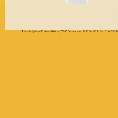
Librairie Cybele - 65 bis rue Galande, 75005 Paris - phone : 01 43 54 16 26 - fax : 01 46 33 