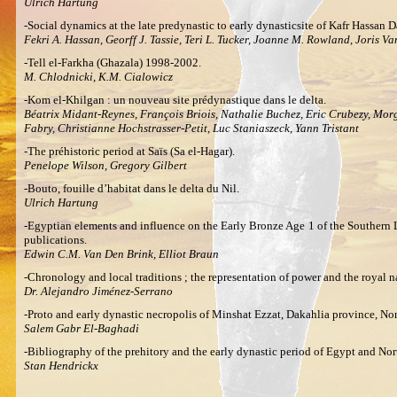
Ulrich Hartung
-Social dynamics at the late predynastic to early dynasticsite of Kafr Hassan 
Fekri A. Hassan, Georff J. Tassie, Teri L. Tucker, Joanne M. Rowland, Joris V
-Tell el-Farkha (Ghazala) 1998-2002.
M. Chlodnicki, K.M. Cialowicz
-Kom el-Khilgan : un nouveau site prédynastique dans le delta.
Béatrix Midant-Reynes, François Briois, Nathalie Buchez, Eric Crubezy, Mo
Fabry, Christianne Hochstrasser-Petit, Luc Staniaszeck, Yann Tristant
-The préhistoric period at Saïs (Sa el-Hagar).
Penelope Wilson, Gregory Gilbert
-Bouto, fouille d’habitat dans le delta du Nil.
Ulrich Hartung
-Egyptian elements and influence on the Early Bronze Age 1 of the Southern 
publications.
Edwin C.M. Van Den Brink, Elliot Braun
-Chronology and local traditions ; the representation of power and the royal n
Dr. Alejandro Jiménez-Serrano
-Proto and early dynastic necropolis of Minshat Ezzat, Dakahlia province, Nor
Salem Gabr El-Baghadi
-Bibliography of the prehitory and the early dynastic period of Egypt and No
Stan Hendrickx