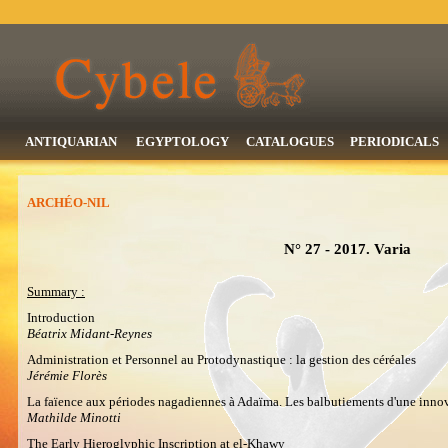
ANTIQUARIAN
EGYPTOLOGY
CATALOGUES
PERIODICALS
ARCHÉO-NIL
N° 27 - 2017. Varia
Summary :
Introduction
Béatrix Midant-Reynes
Administration et Personnel au Protodynastique : la gestion des céréales
Jérémie Florès
La faïence aux périodes nagadiennes à Adaïma. Les balbutiements d'une inno
Mathilde Minotti
The Early Hieroglyphic Inscription at el-Khawy