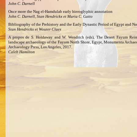
John C. Darnell
Once more the Nag el-Hamdulab early hieroglyphic annotation
John C. Darnell, Stan Hendrickx et Maria C. Gatto
Bibliography of the Prehistory and the Early Dynastic Period of Egypt and N
Stan Hendrickx et Wouter Claes
A propos de S. Holdaway and W. Wendrich (eds), The Desert Fayum Reinv
landscape archaeology of the Fayum North Shore, Egypt, Monumenta Archaeol
Archaeology Press, Los Angeles, 2017.
Caleb Hamilton