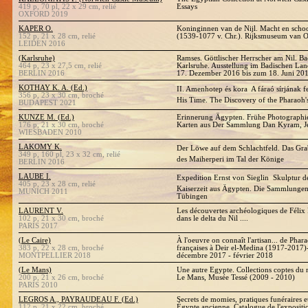
419 p, 70 pl, 22 x 29 cm, relié
Essays
OXFORD 2019
KAPER O.
Koninginnen van de Nijl. Macht en scho
152 p, 21 x 28 cm, relié
(1539-1077 v. Chr.). Rijksmuseum van 
LEIDEN 2016
(Karlsruhe)
Ramses. Göttlischer Herrscher am Nil. 
464 p, 23 x 27,5 cm, relié
Karlsruhe. Ausstellung im Badischen L
BERLIN 2016
17. Dezember 2016 bis zum 18. Juni 20
KOTHAY K. A. (Ed.)
II. Amenhotep és kora  A fáraó sírjának 
356 p, 23 x 30 cm, broché
His Time. The Discovery of the Pharaoh
BUDAPEST 2021
KUNZE M. (Ed.)
Erinnerung Ägypten. Frühe Photographie
176 p, 21 x 30 cm, broché
Karten aus Der Sammlung Dan Kyram, J
WIESBADEN 2010
LAKOMY K.
Der Löwe auf dem Schlachtfeld. Das Gr
349 p, 160 pl, 23 x 32 cm, relié
des Maiherperi im Tal der Könige
BERLIN 2016
LAUBE I.
Expedition Ernst von Sieglin  Skulptur 
405 p, 23 x 28 cm, relié
Kaiserzeit aus Ägypten. Die Sammlungen 
MUNICH 2011
Tübingen
LAURENT V.
Les découvertes archéologiques de Félix
102 p, 21 x 30 cm, broché
dans le delta du Nil ....
PARIS 2017
(Le Caire)
À l'oeuvre on connaît l'artisan... de Phar
383 p, 22 x 28 cm, broché
françaises à Deir el-Medina (1917-2017)
MONTPELLIER 2018
décembre 2017 - février 2018
(Le Mans)
Une autre Egypte. Collections coptes du
200 p, 21 x 26 cm, broché
Le Mans, Musée Tessé (2009 - 2010)
PARIS 2010
LEGROS A., PAYRAUDEAU F. (Ed.)
Secrets de momies, pratiques funéraires e
112 p, 21 x 22 cm, broché
Égypte ancienne. Catalogue de l'expositi