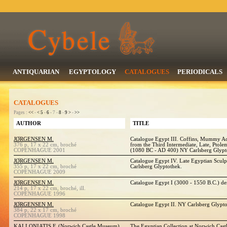
ANTIQUARIAN
EGYPTOLOGY
CATALOGUES
PERIODICALS
CATALOGUES
Pages :
<<
-
<
5
-
6
- 7 -
8
-
9
>
-
>>
AUTHOR
TITLE
JØRGENSEN M.
Catalogue Egypt III. Coffins, Mummy 
376 p, 17 x 22 cm, broché
from the Third Intermediate, Late, Ptol
COPENHAGUE 2001
(1080 BC - AD 400) NY Carlsberg Glypt
JØRGENSEN M.
Catalogue Egypt IV. Late Egyptian Scul
355 p, 17 x 22 cm, broché
Carlsberg Glyptothek.
COPENHAGUE 2009
JØRGENSEN M.
Catalogue Egypt I (3000 - 1550 B.C.) d
214 p, 17 x 22 cm, broché, ill.
COPENHAGUE 1996
JØRGENSEN M.
Catalogue Egypt II. NY Carlsberg Glypt
384 p, 22 x 17 cm, broché
COPENHAGUE 1998
KALLONIATIS F. (Norwich Castle Museum)
The Egyptian Collection at Norwich Cas