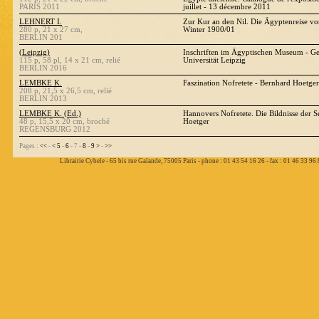
PARIS 2011
juillet - 13 décembre 2011
LEHNERT I.
Zur Kur an den Nil. Die Ägyptenreise 
280 p, 21 x 27 cm,
Winter 1900/01
BERLIN 201
(Leipzig)
Inschriften im Ägyptischen Museum - Geo
115 p, 58 pl, 14 x 21 cm, relié
Universität Leipzig
BERLIN 2016
LEMBKE K.
Faszination Nofretete - Bernhard Hoetg
208 p, 21,5 x 26,5 cm, relié
BERLIN 2013
LEMBKE K. (Ed.)
Hannovers Nofretete. Die Bildnisse der 
48 p, 15,5 x 20 cm, broché
Hoetger
REGENSBURG 2012
Pages :
<<
-
<
5
-
6
- 7 -
8
-
9
>
-
>>
Librairie Cybele - 65 bis rue Galande, 75005 Paris - phone : 01 43 54 16 26 - fax : 01 46 33 