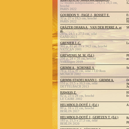
12 feuilles indépendantes , 24,5 x 34,5 cm,
1
broché
PARIS 2022
GOURDON Y., FAGE J., ROSSET E.
E
32 p, 27 x 19,5 cm, broché
p
PARIS 2022
H
GRÄZER OHARA A., VAN DER PERRE A. et
S
al.
247p, 24,5 x 27,5 cm, relié
GAND 2023
GRENIER J.-C.
L
302 p, 81 pl, 25 x 34,5 cm, broché
VATICAN 2001
GREWENIG M. M. (Ed.)
P
256 p, 24 x 28 cm, broché
a
Völklingen 2019
GRIMM A., SCHOSKE S.
S
76 p, 15 x 30 cm, relié + CD Rom
MUNICH 2002
GRIMM-STADELMANN I., GRIMM A.
D
151 p, 21,5 x 30,5 cm, relié
ä
DETTELBACH 2013
J
HAWASS Z.
H
82 p, 23 x 28 cm, broché
f
LE CAIRE 2002
HELMBOLD-DOYÉ J. (Ed.)
A
80 p, 16 x 22 cm, broché
BERLIN 2017
HELMBOLD-DOYÉ J., GERTZEN T. (Ed.)
R
183 p, 21,5 x 27,5 cm, relié
P
BERLIN 2020