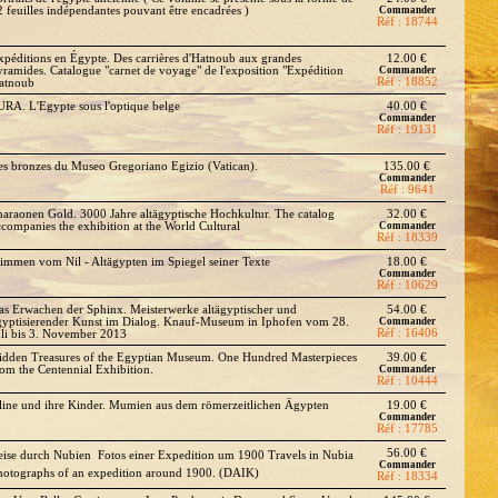
2 feuilles indépendantes pouvant être encadrées )
Commander
Réf : 18744
xpéditions en Égypte. Des carrières d'Hatnoub aux grandes
12.00 €
yramides. Catalogue "carnet de voyage" de l'exposition "Expédition
Commander
Réf : 18852
atnoub
URA. L'Egypte sous l'optique belge
40.00 €
Commander
Réf : 19131
es bronzes du Museo Gregoriano Egizio (Vatican).
135.00 €
Commander
Réf : 9641
haraonen Gold. 3000 Jahre altägyptische Hochkultur. The catalog
32.00 €
ccompanies the exhibition at the World Cultural
Commander
Réf : 18339
timmen vom Nil - Altägypten im Spiegel seiner Texte
18.00 €
Commander
Réf : 10629
as Erwachen der Sphinx. Meisterwerke altägyptischer und
54.00 €
gyptisierender Kunst im Dialog. Knauf-Museum in Iphofen vom 28.
Commander
Réf : 16406
uli bis 3. November 2013
idden Treasures of the Egyptian Museum. One Hundred Masterpieces
39.00 €
rom the Centennial Exhibition.
Commander
Réf : 10444
line und ihre Kinder. Mumien aus dem römerzeitlichen Ägypten
19.00 €
Commander
Réf : 17785
56.00 €
eise durch Nubien  Fotos einer Expedition um 1900 Travels in Nubia 
Commander
hotographs of an expedition around 1900. (DAIK)
Réf : 18334