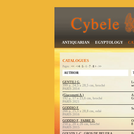
ANTIQUARIAN
EGYPTOLOGY
CA
CATALOGUES
Pages :
<<
-
<
4
-
5
- 6 -
7
-
8
>
-
>>
AUTHOR
GENTILI G.
L
399 p, 24,5 x 28,5 cm, broché
s
PARIS 2014
(Giacometti A.)
A
192 p, 17 x 23,6 cm, broché
G
PARIS 2021
GODDIO F.
S
266 p, 25,3 x 28,8 cm, relié
PARIS 2016
GODDIO F., FABRE D.
O
250 p, 20 x 26 cm, broché
8
PARIS 2015
GOLVIN J.-C., GROS DE BELER A.,
P