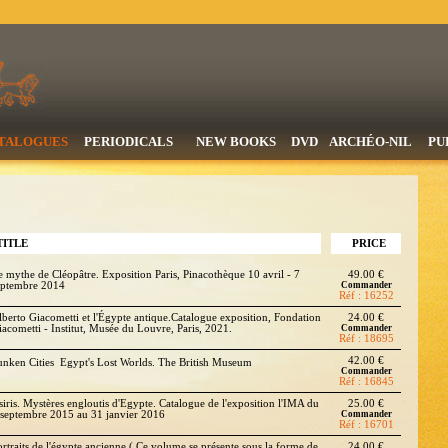
TALOGUES
PERIODICALS
NEW BOOKS
DVD
ARCHÉO-NIL
PU
TITLE
PRICE
e mythe de Cléopâtre. Exposition Paris, Pinacothèque 10 avril - 7
49.00 €
eptembre 2014
Commander
Réf : 16252
lberto Giacometti et l'Égypte antique.Catalogue exposition, Fondation
24.00 €
iacometti - Institut, Musée du Louvre, Paris, 2021.
Commander
Réf : 18695
42.00 €
unken Cities  Egypt's Lost Worlds. The British Museum
Commander
Réf : 16845
siris. Mystères engloutis d'Egypte. Catalogue de l'exposition l'IMA du
25.00 €
 septembre 2015 au 31 janvier 2016
Commander
Réf : 16701
ortraits de l'égypte ancienne ( Ce volume se présente sous la forme de
24.00 €