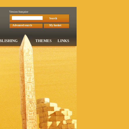
Version française
Search
Advanced search
My basket
BLISHING
THEMES
LINKS