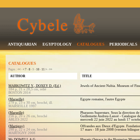
ANTIQUARIAN
EGYPTOLOGY
CATALOGUES
PERIODICALS
CATALOGUES
Pages :
<<
-
<
7
-
8
- 9 -
10
-
11
>
-
>>
AUTHOR
TITLE
MARKOWITZ Y., DOXEY D. (Ed.)
Jewels of Ancient Nubia. Museum of Fine
184 p, 21 x 28,5 cm, relié
BOSTON 2014
(Marseille)
Egypte romaine, l'autre Egypte
279 p, 23 x 30 cm, broché, ill.
MARSEILLE 1997
(Marseille)
Pharaons Superstars. Sous la direction d
256 p, 20 x 26 cm, broché
Guillemette Andreu-Lanoë - Catalogue d
ARLES 2022
mercredi 22 juin 2022 au lundi 17 octob
(Martigny)
Offrandes aux Dieux d'Egypte. Fondatio
298 p, 22 x 24 cm, broché
17 mars - 18 juin 2008 (version bilingue 
MARTIGNY 2008
Mc DOWELL A.G.
Hieratic Ostraca in the Hunterian Museu