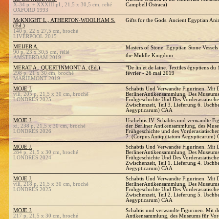
X-34 p. + XXXIII pl., 21,5 x 30,5 cm, relié
Campbell Ostraca)
OXFORD 1993
McKNIGHT L., ATHERTON-WOOLHAM S.
Gifts for the Gods. Ancient Egyptian An
(Ed.)
140 p, 22 x 27,5 cm, broché
LIVERPOOL 2015
MEIJER A.
Masters of Stone  Egyptian Stone Vessel
90 p, 23 x 30,5 cm, relié
the Middle Kingdom
AMSTERDAM 2019
MERAT A., QUERTINMONT A. (Ed.)
"De lin et de laine. Textiles égyptiens du
298 p, 21 x 30 cm, broché
février - 26 mai 2019
MARIEMONT 2019
MOJE J.
Schabtis Und Verwandte Figurinen. Mit 
viii, 205 p, 21,5 x 30 cm, broché
BerlinerAntikensammlung, Des Museums
LONDRES 2025
Frühgeschichte Und Des Vorderasiatisch
Zwischenzeit, Teil 3. Lieferung 6. Uschbe
Aegypticarum) CAA
MOJE J.
Uschebtis IV. Schabtis und verwandte Fi
xi, 238 p, 21,5 x 30 cm, broché
der Berliner Antikensammlung, des Mus
LONDRES 2026
Frühgeschichte und des Vorderasiatische
7. (Corpus Antiquitatum Aegypticarum)
MOJE J.
Schabtis Und Verwandte Figurinen. Mit 
284 p, 21,5 x 30 cm, broché
BerlinerAntikensammlung, Des Museums
LONDRES 2024
Frühgeschichte Und Des Vorderasiatisch
Zwischenzeit, Teil 1. Lieferung 4. Uschb
Aegypticarum) CAA
MOJE J.
Schabtis Und Verwandte Figurinen. Mit 
viii, 218 p, 21,5 x 30 cm, broché
BerlinerAntikensammlung, Des Museums
LONDRES 2025
Frühgeschichte Und Des Vorderasiatisch
Zwischenzeit, Teil 2. Lieferung 5. Uschb
Aegypticarum) CAA
MOJE J.
Schabtis und verwandte Figurinen. Mit d
217 p, 21,5 x 30 cm, broché
Antikensammlung, des Museums für Vor-