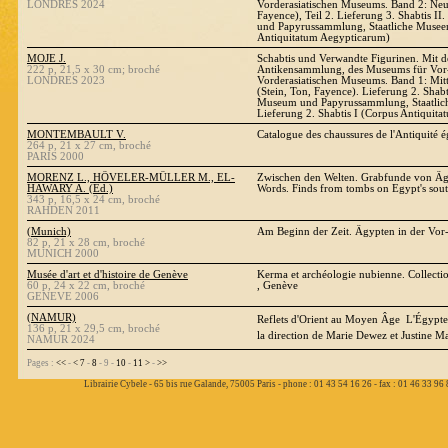
LONDRES 2024
Vorderasiatischen Museums. Band 2: Neue
Fayence), Teil 2. Lieferung 3. Shabtis 
und Papyrussammlung, Staatliche Museen
Antiquitatum Aegypticarum)
MOJE J.
Schabtis und Verwandte Figurinen. Mit d
222 p, 21,5 x 30 cm; broché
Antikensammlung, des Museums für Vor-
LONDRES 2023
Vorderasiatischen Museums. Band 1: Mitt
(Stein, Ton, Fayence). Lieferung 2. Shab
Museum und Papyrussammlung, Staatlich
Lieferung 2. Shabtis I (Corpus Antiquit
MONTEMBAULT V.
Catalogue des chaussures de l'Antiquité 
264 p, 21 x 27 cm, broché
PARIS 2000
MORENZ L., HÖVELER-MÜLLER M., EL-
Zwischen den Welten. Grabfunde von Äg
HAWARY A. (Ed.)
Words. Finds from tombs on Egypt's sou
343 p, 16,5 x 24 cm, broché
RAHDEN 2011
(Munich)
Am Beginn der Zeit. Ägypten in der Vor-
82 p, 21 x 28 cm, broché
MUNICH 2000
Musée d'art et d'histoire de Genève
Kerma et archéologie nubienne. Collection
60 p, 24 x 22 cm, broché
, Genève
GENEVE 2006
(NAMUR)
Reflets d'Orient au Moyen Âge  L'Égypte 
136 p, 21 x 29,5 cm, broché
la direction de Marie Dewez et Justine M
NAMUR 2024
Pages :
<<
-
<
7
-
8
- 9 -
10
-
11
>
-
>>
Librairie Cybele - 65 bis rue Galande, 75005 Paris - phone : 01 43 54 16 26 - fax : 01 46 33 