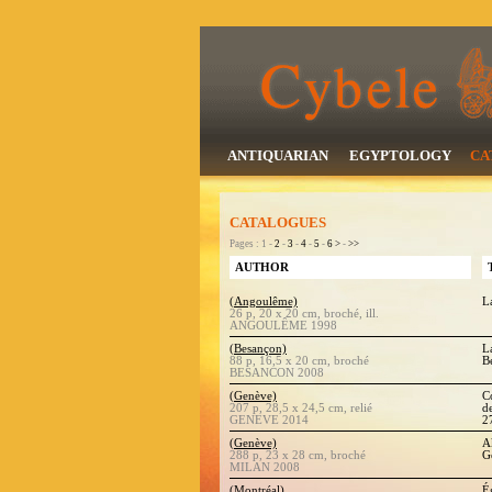
ANTIQUARIAN
EGYPTOLOGY
CA
CATALOGUES
Pages : 1 -
2
-
3
-
4
-
5
-
6
>
-
>>
AUTHOR
(Angoulême)
L
26 p, 20 x 20 cm, broché, ill.
ANGOULÊME 1998
(Besançon)
L
88 p, 16,5 x 20 cm, broché
B
BESANCON 2008
(Genève)
C
207 p, 28,5 x 24,5 cm, relié
d
GENEVE 2014
2
(Genève)
A
288 p, 23 x 28 cm, broché
G
MILAN 2008
(Montréal)
É