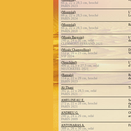
66 p, 22 x 28,5 cm, broché
PARIS 2023
(Montréal)
L
66 p, 22 x 28,5 cm, broché
L
PARIS 2024
(Montréal)
R
66 p, 22 x 28,5 cm, broché
PARIS 2018
(Musée Bargoin)
L
240 p, 24 x 30 cm, relié
d
CLERMONT-FERRAND 2021
(Musée Champollion)
D
112 p, 20 x 23 cm, broché
V
VIF 2024
(Neuchâtel)
L
496 p, 21,5 x 27,5 cm, relié
d
NEUCHÂTEL 2021
(Ramsès)
R
114 p, 22 x 29 cm, broché
d
PARIS 2023
Al-Thani
Tr
392 p, 22 x 28,5 cm, relié
PARIS 2021
AMELINEAU E.
S
272 p, 22 x 28 cm, broché
é
PARIS 2021
E
ANDREU G.
O
240 p, 24 x 26 cm, relié
a
PARIS 2009
ANTONARAS A.
F
388 p, 26 x 30 cm, relié