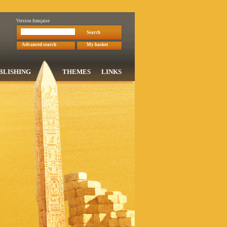
Version française
Search
Advanced search
My basket
BLISHING
THEMES
LINKS