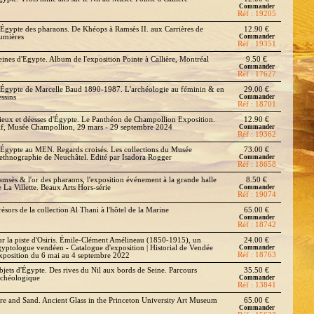
Commander
Réf : 19205
'Égypte des pharaons. De Khéops à Ramsès II. aux Carrières de
12.90 €
umières
Commander
Réf : 19351
eines d'Egypte. Album de l'exposition Pointe à Callière, Montréal
9.50 €
Commander
Réf : 17627
'Égypte de Marcelle Baud 1890-1987. L'archéologie au féminin & en
29.00 €
essins
Commander
Réf : 18701
ieux et déesses d'Égypte. Le Panthéon de Champollion Exposition.
12.90 €
if, Musée Champollion, 29 mars - 29 septembre 2024
Commander
Réf : 19362
'Égypte au MEN. Regards croisés. Les collections du Musée
73.00 €
'ethnographie de Neuchâtel. Edité par Isadora Rogger
Commander
Réf : 18658
amsès & l'or des pharaons, l'exposition événement à la grande halle
8.50 €
e La Villette. Beaux Arts Hors-série
Commander
Réf : 19074
ésors de la collection Al Thani à l'hôtel de la Marine
65.00 €
Commander
Réf : 18742
ur la piste d'Osiris. Émile-Clément Amélineau (1850-1915), un
24.00 €
gyptologue vendéen - Catalogue d'exposition | Historial de Vendée
Commander
Réf : 18763
xposition du 6 mai au 4 septembre 2022
bjets d'Égypte. Des rives du Nil aux bords de Seine. Parcours
35.50 €
rchéologique
Commander
Réf : 13841
ire and Sand. Ancient Glass in the Princeton University Art Museum
65.00 €
Commander