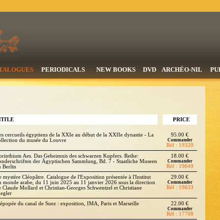
TALOGUES
PERIODICALS
NEW BOOKS
DVD
ARCHÉO-NIL
PU
TITLE
PRICE
es cercueils égyptiens de la XXIe au début de la XXIIe dynastie - La
95.00 €
ollection du musée du Louvre
Commander
Réf : 19320
orinthium Aes. Das Geheimnis des schwarzen Kupfers. Reihe:
18.00 €
onderschriften der Ägyptischen Sammlung, Bd. 7 - Staatliche Museen
Commander
Réf : 19649
u Berlin
e mystère Cléopâtre. Catalogue de l'Exposition présentée à l'Institut
29.00 €
u monde arabe, du 11 juin 2025 au 11 janvier 2026 sous la direction
Commander
Réf : 19633
e Claude Mollard et Christian-Georges Schwentzel et Christiane
iegler
'épopée du canal de Suez : exposition, IMA, Paris et Marseille
22.00 €
Commander
Réf : 17708