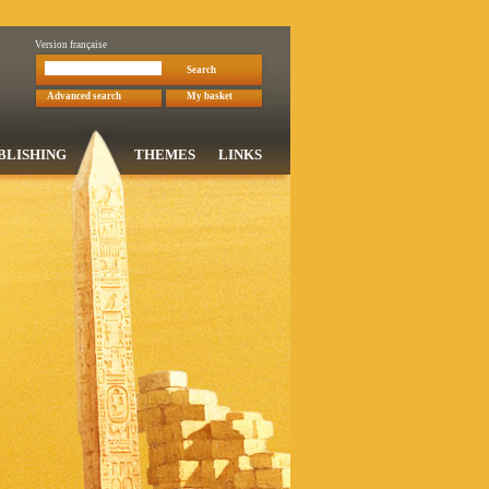
Version française
Search
Advanced search
My basket
BLISHING
THEMES
LINKS