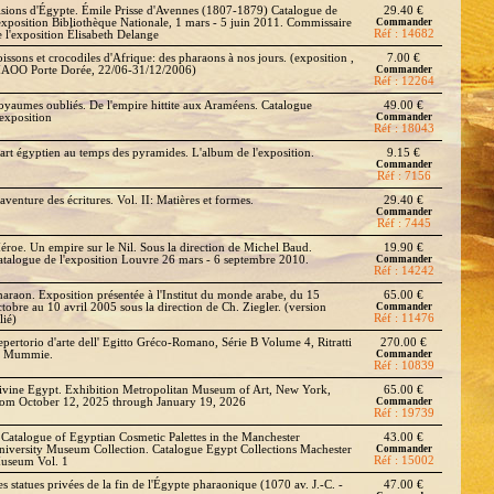
isions d'Égypte. Émile Prisse d'Avennes (1807-1879) Catalogue de
29.40 €
'exposition Bibliothèque Nationale, 1 mars - 5 juin 2011. Commissaire
Commander
Réf : 14682
e l'exposition Élisabeth Delange
oissons et crocodiles d'Afrique: des pharaons à nos jours. (exposition ,
7.00 €
AOO Porte Dorée, 22/06-31/12/2006)
Commander
Réf : 12264
oyaumes oubliés. De l'empire hittite aux Araméens. Catalogue
49.00 €
'exposition
Commander
Réf : 18043
'art égyptien au temps des pyramides. L'album de l'exposition.
9.15 €
Commander
Réf : 7156
aventure des écritures. Vol. II: Matières et formes.
29.40 €
Commander
Réf : 7445
éroe. Un empire sur le Nil. Sous la direction de Michel Baud.
19.90 €
atalogue de l'exposition Louvre 26 mars - 6 septembre 2010.
Commander
Réf : 14242
haraon. Exposition présentée à l'Institut du monde arabe, du 15
65.00 €
ctobre au 10 avril 2005 sous la direction de Ch. Ziegler. (version
Commander
Réf : 11476
lié)
epertorio d'arte dell' Egitto Gréco-Romano, Série B Volume 4, Ritratti
270.00 €
i Mummie.
Commander
Réf : 10839
ivine Egypt. Exhibition Metropolitan Museum of Art, New York,
65.00 €
rom October 12, 2025 through January 19, 2026
Commander
Réf : 19739
 Catalogue of Egyptian Cosmetic Palettes in the Manchester
43.00 €
niversity Museum Collection. Catalogue Egypt Collections Machester
Commander
Réf : 15002
useum Vol. 1
es statues privées de la fin de l'Égypte pharaonique (1070 av. J.-C. -
47.00 €