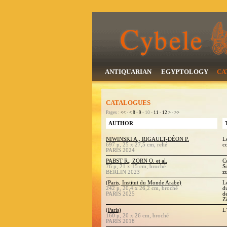
ANTIQUARIAN
EGYPTOLOGY
CA
CATALOGUES
Pages :
<<
-
<
8
-
9
- 10 -
11
-
12
>
-
>>
AUTHOR
NIWINSKI A., RIGAULT-DÉON P.
L
697 p, 25 x 27,5 cm, relié
c
PARIS 2024
PABST R., ZORN O. et al.
C
76 p, 21 x 15 cm, broché
S
BERLIN 2023
z
(Paris, Institut du Monde Arabe)
L
242 p, 20,4 x 26,2 cm, broché
d
PARIS 2025
d
Z
(Paris)
L
160 p, 20 x 26 cm, broché
PARIS 2018