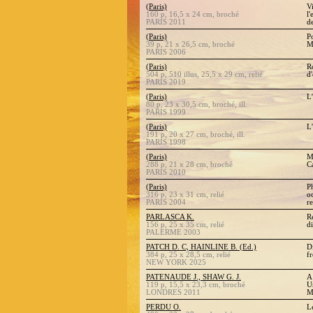
(Paris)
V
160 p, 16,5 x 24 cm, broché
l
PARIS 2011
d
(Paris)
P
39 p, 21 x 26,5 cm, broché
M
PARIS 2006
(Paris)
R
504 p, 510 illus, 25,5 x 29 cm, relié
d
PARIS 2019
(Paris)
L
80 p, 23 x 30,5 cm, broché, ill.
PARIS 1999
(Paris)
L'
191 p, 20 x 27 cm, broché, ill.
PARIS 1998
(Paris)
M
288 p, 21 x 28 cm, broché
C
PARIS 2010
(Paris)
P
316 p, 23 x 31 cm, relié
o
PARIS 2004
re
PARLASCA K.
R
156 p, 25 x 35 cm, relié
d
PALERME 2003
PATCH D. C, HAINLINE B. (Ed.)
D
384 p, 25 x 28,5 cm, relié
f
NEW YORK 2025
PATENAUDE J., SHAW G. J.
A
119 p, 15,5 x 23,3 cm, broché
U
LONDRES 2011
M
PERDU O.
L