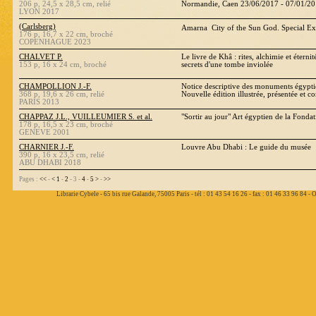
206 p, 24,5 x 28,5 cm, relié
Normandie, Caen 23/06/2017 - 07/01/2
LYON 2017
(Carlsberg)
Amarna  City of the Sun God. Special E
176 p, 16,7 x 22 cm, broché
COPENHAGUE 2023
CHALVET P.
Le livre de Khâ : rites, alchimie et étern
153 p, 16 x 24 cm, broché
secrets d'une tombe inviolée
CHAMPOLLION J.-F.
Notice descriptive des monuments égypt
368 p, 19,6 x 26 cm, relié
Nouvelle édition illustrée, présentée et
PARIS 2013
CHAPPAZ J.L., VUILLEUMIER S. et al.
"Sortir au jour" Art égyptien de la Fond
178 p, 16,5 x 23 cm, broché
GENEVE 2001
CHARNIER J.-F.
Louvre Abu Dhabi : Le guide du musée
390 p, 16 x 23,5 cm, relié
ABU DHABI 2018
Pages :
<<
-
<
1
-
2
- 3 -
4
-
5
>
-
>>
Librarie Cybele - 65 bis rue Galande, 75005 Paris - tél : 01 43 54 16 26 - fax : 01 46 33 96 84