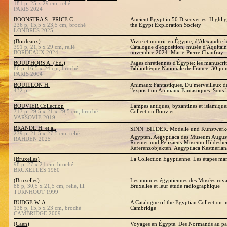
181 p, 25 x 29 cm, relié
PARIS 2024
BOONSTRA S., PRICE C.
Ancient Egypt in 50 Discoveries. Highligh
236 p, 15,5 x 23,5 cm, broché
the Egypt Exploration Society
LONDRES 2025
(Bordeaux)
Vivre et mourir en Égypte, d'Alexandre l
391 p, 21,5 x 29 cm, relié
Catalogue d'exposition, musée d'Aquitain
BORDEAUX 2024
novembre 2024. Marie-Pierre Chaufray -
BOUD'HORS A. (Ed.)
Pages chrétiennes d'Égypte: les manuscrit
86 p, 16,5 x 24 cm, broché
Bibliothèque Nationale de France, 30 ju
PARIS 2004
BOUILLON H.
Animaux Fantastiques. Du merveilleux da
432 p,
l'exposition Animaux Fantastiques. Sous l
BOUVIER Collection
Lampes antiques, byzantines et islamiques
717 p, 29,5 x 21 x 29,5 cm, broché
Collection Bouvier
VARSOVIE 2019
BRANDL H. et al.
SINN  BILDER. Modelle und Kunstwerke
279 p, 21,5 x 27,5 cm, relié
Ägypten. Aegyptiaca des Museum August
RAHDEN 2025
Roemer und Pelizaeus-Museum Hildeshe
Referenzobjekten. Aegyptiaca Kestneria
(Bruxelles)
La Collection Egyptienne. Les étapes m
98 p, 27 x 21 cm, broché
BRUXELLES 1980
(Bruxelles)
Les momies égyptiennes des Musées royaux
88 p, 30,5 x 21,5 cm, relié, ill.
Bruxelles et leur étude radiographique
TURNHOUT 1999
BUDGE W. A.
A Catalogue of the Egyptian Collection i
138 p, 15,5 x 23 cm, broché
Cambridge
CAMBRIDGE 2009
(Caen)
Voyages en Égypte. Des Normands au pa