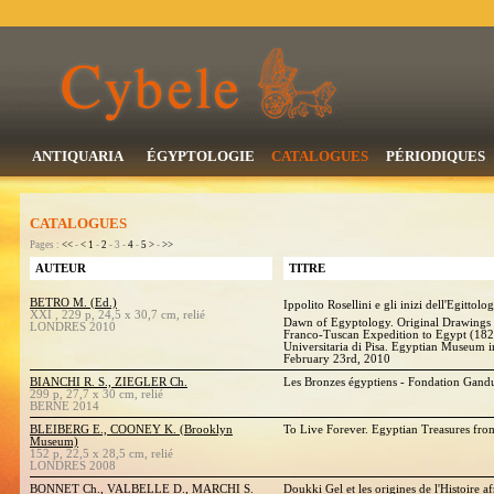
ANTIQUARIA
ÉGYPTOLOGIE
CATALOGUES
PÉRIODIQUES
CATALOGUES
Pages :
<<
-
<
1
-
2
- 3 -
4
-
5
>
-
>>
AUTEUR
TITRE
BETRO M. (Ed.)
Ippolito Rosellini e gli inizi dell'Egittolog
XXI , 229 p, 24,5 x 30,7 cm, relié
Dawn of Egyptology. Original Drawings 
LONDRES 2010
Franco-Tuscan Expedition to Egypt (182
Universitaria di Pisa. Egyptian Museum i
February 23rd, 2010
BIANCHI R. S., ZIEGLER Ch.
Les Bronzes égyptiens - Fondation Gandu
299 p, 27,7 x 30 cm, relié
BERNE 2014
BLEIBERG E., COONEY K. (Brooklyn
To Live Forever. Egyptian Treasures f
Museum)
152 p, 22,5 x 28,5 cm, relié
LONDRES 2008
BONNET Ch., VALBELLE D., MARCHI S.
Doukki Gel et les origines de l'Histoire af