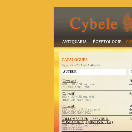
ANTIQUARIA
ÉGYPTOLOGIE
CA
CATALOGUES
Pages :
<<
-
<
2
-
3
- 4 -
5
-
6
>
-
>>
AUTEUR
(Cleveland)
P
180 p, 30 x 28 cm, relié
e
CLEVELANDE 2016
(Collectif)
R
192 p, 22 x 28 cm, relié
DRAGUIGNAN 2022
(Collectif)
M
225 p, 24,5 x 30,5 cm, relié
d
DRAGUIGNAN 2022
s
COLLOMBERT Ph., LEFÈVRE D.,
R
MONBARON N., QUIRION A., (Ed.)
288 p, 21 x 21 cm, broché
GENEVE 2022