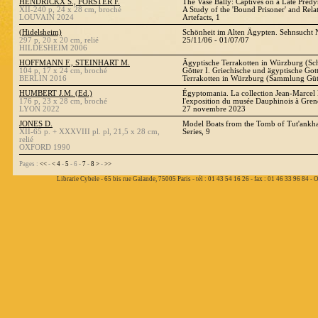
HENDRICKX S., FÖRSTER F.
The Vase Bally: Captives on a Late Predy
XII-240 p, 24 x 28 cm, broché
A Study of the 'Bound Prisoner' and Rela
LOUVAIN 2024
Artefacts, 1
(Hidelsheim)
Schönheit im Alten Ägypten. Sehnsucht
297 p, 20 x 20 cm, relié
25/11/06 - 01/07/07
HILDESHEIM 2006
HOFFMANN F., STEINHART M.
Ägyptische Terrakotten in Würzburg (Sc
104 p, 17 x 24 cm, broché
Götter I. Griechische und ägyptische Got
BERLIN 2016
Terrakotten in Würzburg (Sammlung Güt
HUMBERT J.M. (Ed.)
Égyptomania. La collection Jean-Marcel
176 p, 23 x 28 cm, broché
l'exposition du musée Dauphinois à Gre
LYON 2022
27 novembre 2023
JONES D.
Model Boats from the Tomb of Tut'ank
XII-65 p. + XXXVIII pl. pl, 21,5 x 28 cm,
Series, 9
relié
OXFORD 1990
Pages :
<<
-
<
4
-
5
- 6 -
7
-
8
>
-
>>
Librarie Cybele - 65 bis rue Galande, 75005 Paris - tél : 01 43 54 16 26 - fax : 01 46 33 96 84