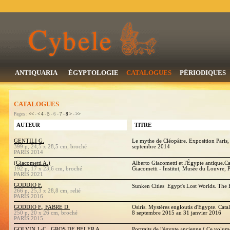
ANTIQUARIA
ÉGYPTOLOGIE
CATALOGUES
PÉRIODIQUES
CATALOGUES
Pages :
<<
-
<
4
-
5
- 6 -
7
-
8
>
-
>>
AUTEUR
TITRE
GENTILI G.
Le mythe de Cléopâtre. Exposition Paris,
399 p, 24,5 x 28,5 cm, broché
septembre 2014
PARIS 2014
(Giacometti A.)
Alberto Giacometti et l'Égypte antique.C
192 p, 17 x 23,6 cm, broché
Giacometti - Institut, Musée du Louvre, P
PARIS 2021
GODDIO F.
Sunken Cities  Egypt's Lost Worlds. The
266 p, 25,3 x 28,8 cm, relié
PARIS 2016
GODDIO F., FABRE D.
Osiris. Mystères engloutis d'Egypte. Cata
250 p, 20 x 26 cm, broché
8 septembre 2015 au 31 janvier 2016
PARIS 2015
GOLVIN J.-C., GROS DE BELER A.,
Portraits de l'égypte ancienne ( Ce volum