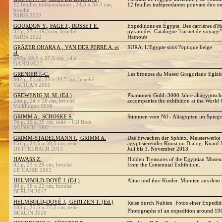
12 feuilles indépendantes , 24,5 x 34,5 cm,
12 feuilles indépendantes pouvant être e
broché
PARIS 2022
GOURDON Y., FAGE J., ROSSET E.
Expéditions en Égypte. Des carrières d'
32 p, 27 x 19,5 cm, broché
pyramides. Catalogue "carnet de voyage" 
PARIS 2022
Hatnoub
GRÄZER OHARA A., VAN DER PERRE A. et
SURA. L'Egypte sous l'optique belge
al.
247p, 24,5 x 27,5 cm, relié
GAND 2023
GRENIER J.-C.
Les bronzes du Museo Gregoriano Egizio
302 p, 81 pl, 25 x 34,5 cm, broché
VATICAN 2001
GREWENIG M. M. (Ed.)
Pharaonen Gold. 3000 Jahre altägyptisch
256 p, 24 x 28 cm, broché
accompanies the exhibition at the World 
Völklingen 2019
GRIMM A., SCHOSKE S.
Stimmen vom Nil - Altägypten im Spiegel
76 p, 15 x 30 cm, relié + CD Rom
MUNICH 2002
GRIMM-STADELMANN I., GRIMM A.
Das Erwachen der Sphinx. Meisterwerke 
151 p, 21,5 x 30,5 cm, relié
ägyptisierender Kunst im Dialog. Knau
DETTELBACH 2013
Juli bis 3. November 2013
HAWASS Z.
Hidden Treasures of the Egyptian Muse
82 p, 23 x 28 cm, broché
from the Centennial Exhibition.
LE CAIRE 2002
HELMBOLD-DOYÉ J. (Ed.)
Aline und ihre Kinder. Mumien aus dem 
80 p, 16 x 22 cm, broché
BERLIN 2017
HELMBOLD-DOYÉ J., GERTZEN T. (Ed.)
Reise durch Nubien  Fotos einer Expedit
183 p, 21,5 x 27,5 cm, relié
Photographs of an expedition around 1
BERLIN 2020