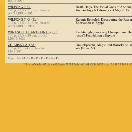
BALE 2014
WILFONG T. G.
Death Dogs. The Jackal Gods of Ancient
128 p, 21,5 x 21,5 cm, broché
Archaeology 6 February - 3 May 2015
ANN ARBOR 2015
WILFONG T. G. (Ed.)
Karanis Revealed. Discovering the Past a
192 p, 21,5 x 21,5 cm, broché
Excavation in Egypt
ANN ARBOR 2014
WINAND J., CHANTRAIN G. (Ed.)
Les hiéroglyphes avant Champollion. Depu
388 p, 23,5 x 28 cm, broché
jusqu'à l'expédition d'Égypte
LIEGE 2022
ZDIARSKY A. (Ed.)
Orakelsprüche, Magie und Horoskope. W
152 p, 17 x 24 cm, broché
sah (Nilus 22)
LINZ 2015
Pages :
<<
-
<
8
-
9
-
10
-
11
-
12
-
13
- 14 -
15
Librarie Cybele - 65 bis rue Galande, 75005 Paris - tél : 01 43 54 16 26 - fax : 01 46 33 96 84