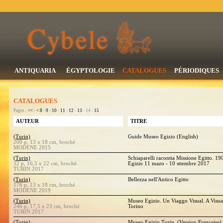
ANTIQUARIA
ÉGYPTOLOGIE
CATALOGUES
PÉRIODIQUES
CATALOGUES
Pages :
<<
-
<
8
-
9
-
10
-
11
-
12
-
13
- 14 -
15
AUTEUR
TITRE
(Turin)
Guide Museo Egizio (English)
200 p, 13 x 18 cm, broché
MODENE 2015
(Turin)
Schiaparelli racontta Missione Egitto. 1
32 p, 16,5 x 22 cm, broché
Egizio 11 mazo - 10 sttembre 2017
TURIN 2017
(Turin)
Bellezza nell'Antico Egitto
176 p, 13 x 18 cm, broché
MODENE 2019
(Turin)
Museo Egizio. Un Viaggo Visual. A Visua
246 p, 17,5 x 23 cm, broché
Torino
TURIN 2017
(Turin)
Museo Egizio Turin. (Version Française)