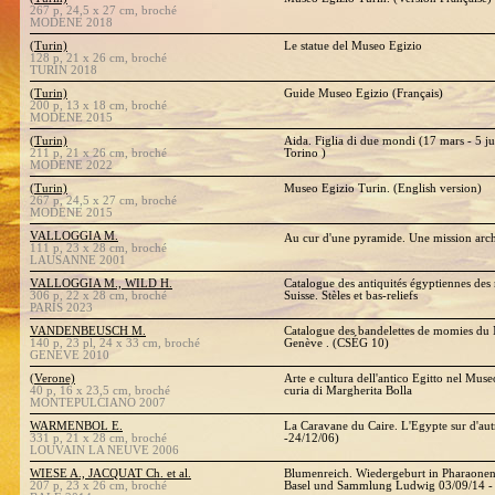
267 p, 24,5 x 27 cm, broché
MODENE 2018
(Turin)
Le statue del Museo Egizio
128 p, 21 x 26 cm, broché
TURIN 2018
(Turin)
Guide Museo Egizio (Français)
200 p, 13 x 18 cm, broché
MODENE 2015
(Turin)
Aida. Figlia di due mondi (17 mars - 5 j
211 p, 21 x 26 cm, broché
Torino )
MODENE 2022
(Turin)
Museo Egizio Turin. (English version)
267 p, 24,5 x 27 cm, broché
MODENE 2015
VALLOGGIA M.
Au cur d'une pyramide. Une mission ar
111 p, 23 x 28 cm, broché
LAUSANNE 2001
VALLOGGIA M., WILD H.
Catalogue des antiquités égyptiennes des 
306 p, 22 x 28 cm, broché
Suisse. Stèles et bas-reliefs
PARIS 2023
VANDENBEUSCH M.
Catalogue des bandelettes de momies du Mu
140 p, 23 pl, 24 x 33 cm, broché
Genève . (CSÉG 10)
GENEVE 2010
(Verone)
Arte e cultura dell'antico Egitto nel Mus
40 p, 16 x 23,5 cm, broché
curia di Margherita Bolla
MONTEPULCIANO 2007
WARMENBOL E.
La Caravane du Caire. L'Egypte sur d'aut
331 p, 21 x 28 cm, broché
-24/12/06)
LOUVAIN LA NEUVE 2006
WIESE A., JACQUAT Ch. et al.
Blumenreich. Wiedergeburt in Pharaon
207 p, 23 x 26 cm, broché
Basel und Sammlung Ludwig 03/09/14 -