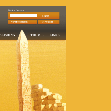
Version française
Search
Advanced search
My basket
BLISHING
THEMES
LINKS