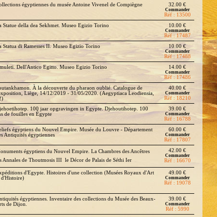
ollections égyptiennes du musée Antoine Vivenel de Compiègne
32.00 €
Commander
Réf : 13500
a Statue della dea Sekhmet. Museo Egizio Torino
10.00 €
Commander
Réf : 17487
a Statua di Ramesses II. Museo Egizio Torino
10.00 €
Commander
Réf : 17488
muleti. Dell'Antico Egitto. Museo Egizio Torino
14.00 €
Commander
Réf : 17486
outankhamon. À la découverte du pharaon oublié. Catalogue de
40.00 €
'exposition, Liège, 14/12/2019 - 31/05/2020. (Aegyptiaca Leodiensia,
Commander
Réf : 18210
2)
jehoetihotep. 100 jaar opgravingen in Egypte. Djehoutihotep. 100
39.00 €
ns de fouilles en Égypte
Commander
Réf : 16788
eliefs égyptiens du Nouvel Empire. Musée du Louvre - Département
60.00 €
es Antiquités égyptiennes
Commander
Réf : 17807
42.00 €
onuments égyptiens du Nouvel Empire. La Chambres des Ancêtres 
Commander
s Annales de Thoutmosis III  le Décor de Palais de Séthi Ier
Réf : 16670
xpéditions d'Egypte. Histoires d'une collection (Musées Royaux d'Art
49.00 €
 d'Histoire)
Commander
Réf : 19078
ntiquités égyptiennes. Inventaire des collections du Musée des Beaux-
39.00 €
rts de Dijon.
Commander
Réf : 5990