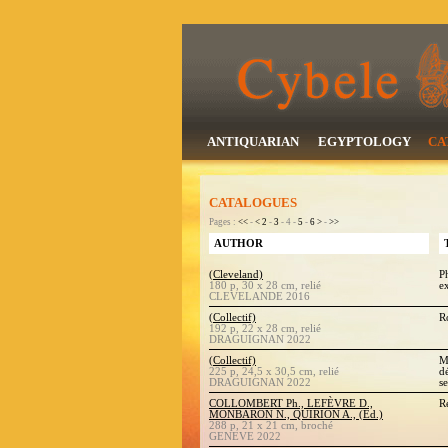
ANTIQUARIAN
EGYPTOLOGY
CA
CATALOGUES
Pages :
<<
-
<
2
-
3
- 4 -
5
-
6
>
-
>>
AUTHOR
(Cleveland)
P
180 p, 30 x 28 cm, relié
e
CLEVELANDE 2016
(Collectif)
R
192 p, 22 x 28 cm, relié
DRAGUIGNAN 2022
(Collectif)
M
225 p, 24,5 x 30,5 cm, relié
d
DRAGUIGNAN 2022
s
COLLOMBERT Ph., LEFÈVRE D.,
R
MONBARON N., QUIRION A., (Ed.)
288 p, 21 x 21 cm, broché
GENEVE 2022