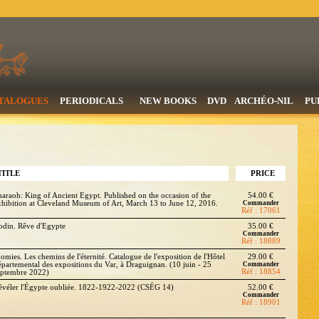
TALOGUES
PERIODICALS
NEW BOOKS
DVD
ARCHÉO-NIL
PU
TITLE
PRICE
haraoh: King of Ancient Egypt. Published on the occasion of the
54.00 €
xhibition at Cleveland Museum of Art, March 13 to June 12, 2016.
Commander
Réf : 17061
odin. Rêve d'Egypte
35.00 €
Commander
Réf : 18889
omies. Les chemins de l'éternité. Catalogue de l'exposition de l'Hôtel
29.00 €
épartemental des expositions du Var, à Draguignan. (10 juin - 25
Commander
Réf : 18854
eptembre 2022)
évéler l'Égypte oubliée. 1822-1922-2022 (CSÉG 14)
52.00 €
Commander
Réf : 18901