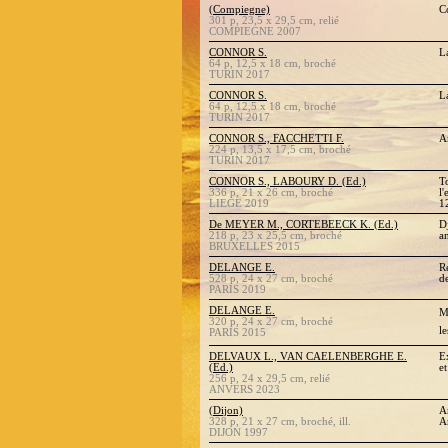
(Compiegne)
C
301 p, 23,5 x 29,5 cm, relié
COMPIEGNE 2007
CONNOR S.
L
64 p, 12,5 x 18 cm, broché
TURIN 2017
CONNOR S.
L
64 p, 12,5 x 18 cm, broché
TURIN 2017
CONNOR S., FACCHETTI F.
A
224 p, 13,5 x 17,5 cm, broché
TURIN 2017
CONNOR S., LABOURY D. (Ed.)
T
336 p, 21 x 26 cm, broché
l
LIEGE 2019
1
De MEYER M., CORTEBEECK K. (Ed.)
D
218 p, 23 x 25,5 cm, broché
a
BRUXELLES 2015
DELANGE E.
R
528 p, 24 x 27 cm, broché
d
PARIS 2019
DELANGE E.
M
320 p, 24 x 27 cm, broché
le
PARIS 2015
DELVAUX L., VAN CAELENBERGHE E.
E
(Ed.)
et
256 p, 24 x 29,5 cm, relié
ANVERS 2023
(Dijon)
A
328 p, 21 x 27 cm, broché, ill.
A
DIJON 1997