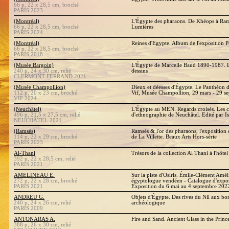
66 p, 22 x 28,5 cm, broché
PARIS 2023
(Montréal)
L'Égypte des pharaons. De Khéops à Rams
66 p, 22 x 28,5 cm, broché
Lumières
PARIS 2024
(Montréal)
Reines d'Egypte. Album de l'exposition Po
66 p, 22 x 28,5 cm, broché
PARIS 2018
(Musée Bargoin)
L'Égypte de Marcelle Baud 1890-1987. L
240 p, 24 x 30 cm, relié
dessins
CLERMONT-FERRAND 2021
(Musée Champollion)
Dieux et déesses d'Égypte. Le Panthéon 
112 p, 20 x 23 cm, broché
Vif, Musée Champollion, 29 mars - 29 s
VIF 2024
(Neuchâtel)
L'Égypte au MEN. Regards croisés. Les c
496 p, 21,5 x 27,5 cm, relié
d'ethnographie de Neuchâtel. Edité par 
NEUCHÂTEL 2021
(Ramsès)
Ramsès & l'or des pharaons, l'exposition
114 p, 22 x 29 cm, broché
de La Villette. Beaux Arts Hors-série
PARIS 2023
Al-Thani
Trésors de la collection Al Thani à l'hôte
392 p, 22 x 28,5 cm, relié
PARIS 2021
AMELINEAU E.
Sur la piste d'Osiris. Émile-Clément Amé
272 p, 22 x 28 cm, broché
égyptologue vendéen - Catalogue d'exposi
PARIS 2021
Exposition du 6 mai au 4 septembre 202
ANDREU G.
Objets d'Égypte. Des rives du Nil aux bo
240 p, 24 x 26 cm, relié
archéologique
PARIS 2009
ANTONARAS A.
Fire and Sand. Ancient Glass in the Prin
388 p, 26 x 30 cm, relié