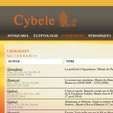
ANTIQUARIA
ÉGYPTOLOGIE
CATALOGUES
PÉRIODIQUES
CATALOGUES
Pages : 1 -
2
-
3
-
4
-
5
-
6
>
-
>>
AUTEUR
TITRE
(Angoulême)
La publicité à l'égyptienne. (Musée du Pa
26 p, 20 x 20 cm, broché, ill.
ANGOULÊME 1998
(Besançon)
La momie aux amulettes. Musée des Beau
88 p, 16,5 x 20 cm, broché
Besancon (19/06/2008 - 12/01/2009)
BESANCON 2008
(Genève)
Corps et esprits. Regards croisés sur la M
207 p, 28,5 x 24,5 cm, relié
de la Fondation Gandur. Musée d'art et d'
GENEVE 2014
27 avril 2014)
(Genève)
Akhénaton et Néfertiti. Soleil et ombres 
288 p, 23 x 28 cm, broché
Genève , Musée d'Art et d'Histoire (17 o
MILAN 2008
(Montréal)
Égypte. Trois mille ans sur le Nil au Musé