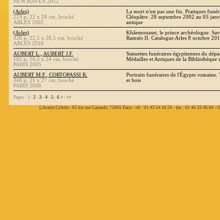
NEW HAVEN 2012
(Arles)
La mort n'est pas une fin. Pratiques funé
223 p, 22 x 28 cm, broché
Cléopâtre. 28 septembre 2002 au 05 janv
ARLES 2002
antique
(Arles)
Khâemouaset, le prince archéologue. Savo
328 p, 22,5 x 28,5 cm, broché
Ramsès II. Catalogue Arles 8 octobre 20
ARLES 2016
AUBERT L., AUBERT J.F.
Statuettes funéraires égyptiennes du dép
192 p, 16,5 x 24 cm, broché
Médailles et Antiques de la Bibliothèque 
PARIS 2005
AUBERT M.F., CORTOPASSI R.
Portraits funéraires de l'Égypte romaine.
348 p, 21 x 27 cm, broché
et bois
PARIS 2008
Pages : 1 -
2
-
3
-
4
-
5
-
6
>
-
>>
Librarie Cybele - 65 bis rue Galande, 75005 Paris - tél : 01 43 54 16 26 - fax : 01 46 33 96 84