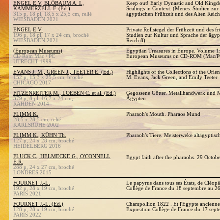
ENGEL E.V, BLÖBAUM A. I.,
Keep out! Early Dynastic and Old Kingd
KAMMERZELL F. (Ed.)
Sealings in Context. (Menes. Studien zur
315 p, 18 pl, 18,5 x 25,5 cm, relié
ägyptischen Frühzeit und des Alten Reich
WIESBADEN 2021
ENGEL E.V.
Private Rollsiegel der Frühzeit und des f
196 p, 18 pl, 17 x 24 cm, broché
Studien zur Kultur und Sprache der ägyp
WIESBADEN 2021
Reich 8)
(European Museums)
Egyptian Treasures in Europe. Volume 1
CD Rom Mac / PC
European Museums on CD-ROM (Mac/P
UTRECHT 1999
EVANS J. M., GREEN J., TEETER E. (Ed.)
Highlights of the Collections of the Orien
152 p, 15,3 x 25,5 cm, broché
M. Evans, Jack Green, and Emily Teeter
CHICAGO 2017
FITZENREITER M., LOEBEN C. et al. (Ed.)
Gegossene Götter. Metallhandwerk und M
379 p, 8 pl, 16,7 x 24 cm,
Ägypten
RAHDEN 2014
FLIMM K.
Pharaoh's Mouth. Pharaos Mund
28,5 x 28,5 cm, relié
KARLSRUHE 2002
FLIMM K., KÜHN Th.
Pharaoh's Tiere. Meisterweke altägyptisc
127 p, 24 x 28 cm, broché
HEIDELBERG 2016
FLUCK C., HELMECKE G., O'CONNELL
Egypt faith after the pharaohs. 29 Octob
E.R.
288 p, 24 x 27 cm, broché
LONDRES 2015
FOURNET J.-L.
Le papyrus dans tous ses États, de Cléopâ
192 p, 28 x 19 cm, broché
Collège de France du 18 septembre au 2
PARIS 2021
FOURNET J.-L. (Ed.)
Champollion 1822 . Et l'Egypte ancienne 
128 p, 28 x 19 cm, broché
Exposition Collège de France du 17 sep
PARIS 2022