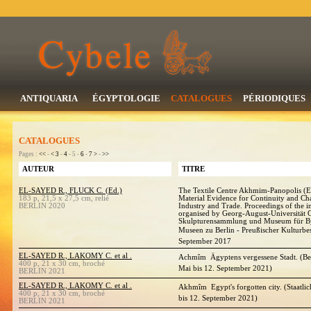
ANTIQUARIA
ÉGYPTOLOGIE
CATALOGUES
PÉRIODIQUES
CATALOGUES
Pages :
<<
-
<
3
-
4
- 5 -
6
-
7
>
-
>>
AUTEUR
TITRE
EL-SAYED R., FLUCK C. (Ed.)
The Textile Centre Akhmim-Panopolis (Eg
183 p, 21,5 x 27,5 cm, relié
Material Evidence for Continuity and Cha
BERLIN 2020
Industry and Trade. Proceedings of the i
organised by Georg-August-Universität G
Skulpturensammlung und Museum für Byz
Museen zu Berlin - Preußischer Kulturbes
September 2017
EL-SAYED R., LAKOMY C. et al .
Achmîm  Ägyptens vergessene Stadt. (Be
400 p, 21 x 30 cm, broché
Mai bis 12. September 2021)
BERLIN 2021
EL-SAYED R., LAKOMY C. et al .
Akhmîm  Egypt's forgotten city. (Staatl
400 p, 21 x 30 cm, broché
bis 12. September 2021)
BERLIN 2021