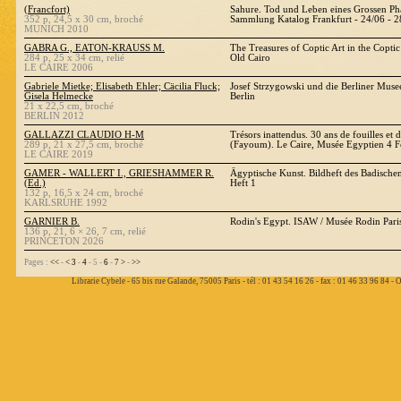
(Francfort)
Sahure. Tod und Leben eines Grossen Ph
352 p, 24,5 x 30 cm, broché
Sammlung Katalog Frankfurt - 24/06 - 
MUNICH 2010
GABRA G., EATON-KRAUSS M.
The Treasures of Coptic Art in the Copt
284 p, 25 x 34 cm, relié
Old Cairo
LE CAIRE 2006
Gabriele Mietke; Elisabeth Ehler; Cäcilia Fluck;
Josef Strzygowski und die Berliner Muse
Gisela Helmecke
Berlin
21 x 22,5 cm, broché
BERLIN 2012
GALLAZZI CLAUDIO H-M
Trésors inattendus. 30 ans de fouilles et 
289 p, 21 x 27,5 cm, broché
(Fayoum). Le Caire, Musée Egyptien 4 Fé
LE CAIRE 2019
GAMER - WALLERT I., GRIESHAMMER R.
Ägyptische Kunst. Bildheft des Badisch
(Ed.)
Heft 1
132 p, 16,5 x 24 cm, broché
KARLSRUHE 1992
GARNIER B.
Rodin's Egypt. ISAW / Musée Rodin Pari
136 p, 21, 6 × 26, 7 cm, relié
PRINCETON 2026
Pages :
<<
-
<
3
-
4
- 5 -
6
-
7
>
-
>>
Librarie Cybele - 65 bis rue Galande, 75005 Paris - tél : 01 43 54 16 26 - fax : 01 46 33 96 84