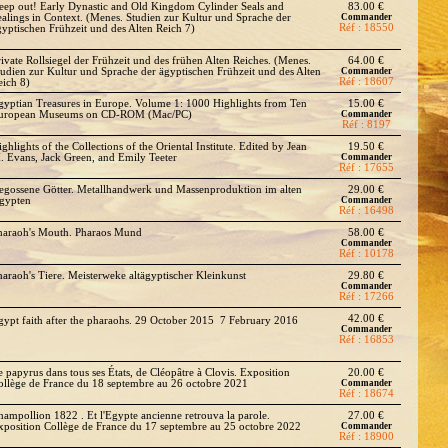
eep out! Early Dynastic and Old Kingdom Cylinder Seals and
83.00 €
ealings in Context. (Menes. Studien zur Kultur und Sprache der
Commander
Réf : 18550
gyptischen Frühzeit und des Alten Reich 7)
rivate Rollsiegel der Frühzeit und des frühen Alten Reiches. (Menes.
64.00 €
tudien zur Kultur und Sprache der ägyptischen Frühzeit und des Alten
Commander
Réf : 18607
eich 8)
gyptian Treasures in Europe. Volume 1: 1000 Highlights from Ten
15.00 €
uropean Museums on CD-ROM (Mac/PC)
Commander
Réf : 8197
ghlights of the Collections of the Oriental Institute. Edited by Jean
19.50 €
. Evans, Jack Green, and Emily Teeter
Commander
Réf : 17655
egossene Götter. Metallhandwerk und Massenproduktion im alten
29.00 €
gypten
Commander
Réf : 16498
haraoh's Mouth. Pharaos Mund
58.00 €
Commander
Réf : 10178
haraoh's Tiere. Meisterweke altägyptischer Kleinkunst
29.80 €
Commander
Réf : 17266
42.00 €
gypt faith after the pharaohs. 29 October 2015  7 February 2016
Commander
Réf : 16853
e papyrus dans tous ses États, de Cléopâtre à Clovis. Exposition
20.00 €
ollège de France du 18 septembre au 26 octobre 2021
Commander
Réf : 18674
hampollion 1822 . Et l'Egypte ancienne retrouva la parole.
27.00 €
xposition Collège de France du 17 septembre au 25 octobre 2022
Commander
Réf : 18900