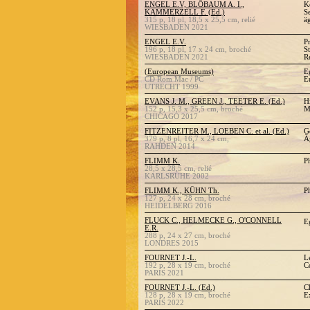
ENGEL E.V, BLÖBAUM A. I.,
K
KAMMERZELL F. (Ed.)
S
315 p, 18 pl, 18,5 x 25,5 cm, relié
ä
WIESBADEN 2021
ENGEL E.V.
P
196 p, 18 pl, 17 x 24 cm, broché
S
WIESBADEN 2021
R
(European Museums)
E
CD Rom Mac / PC
E
UTRECHT 1999
EVANS J. M., GREEN J., TEETER E. (Ed.)
Hi
152 p, 15,3 x 25,5 cm, broché
M
CHICAGO 2017
FITZENREITER M., LOEBEN C. et al. (Ed.)
G
379 p, 8 pl, 16,7 x 24 cm,
Ä
RAHDEN 2014
FLIMM K.
P
28,5 x 28,5 cm, relié
KARLSRUHE 2002
FLIMM K., KÜHN Th.
P
127 p, 24 x 28 cm, broché
HEIDELBERG 2016
FLUCK C., HELMECKE G., O'CONNELL
E
E.R.
288 p, 24 x 27 cm, broché
LONDRES 2015
FOURNET J.-L.
L
192 p, 28 x 19 cm, broché
C
PARIS 2021
FOURNET J.-L. (Ed.)
C
128 p, 28 x 19 cm, broché
E
PARIS 2022