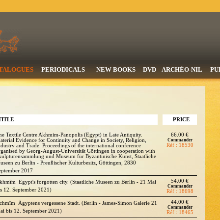
TALOGUES
PERIODICALS
NEW BOOKS
DVD
ARCHÉO-NIL
PU
TITLE
PRICE
he Textile Centre Akhmim-Panopolis (Egypt) in Late Antiquity.
66.00 €
aterial Evidence for Continuity and Change in Society, Religion,
Commander
Réf : 18530
ndustry and Trade. Proceedings of the international conference
rganised by Georg-August-Universität Göttingen in cooperation with
kulpturensammlung und Museum für Byzantinische Kunst, Staatliche
useen zu Berlin - Preußischer Kulturbesitz, Göttingen, 2830
eptember 2017
54.00 €
khmîm  Egypt's forgotten city. (Staatliche Museen zu Berlin - 21 Mai
Commander
is 12. September 2021)
Réf : 18698
44.00 €
chmîm  Ägyptens vergessene Stadt. (Berlin - James-Simon Galerie 21
Commander
ai bis 12. September 2021)
Réf : 18465