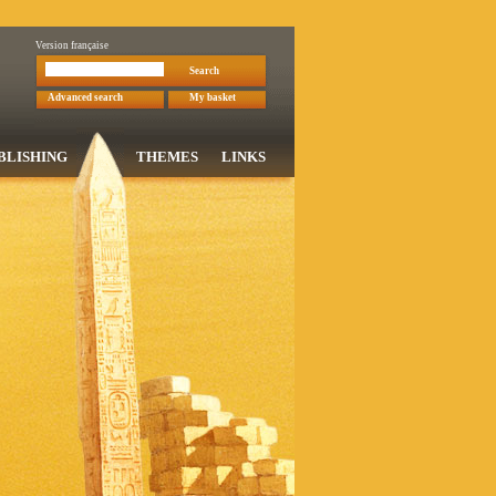
Version française
Search
Advanced search
My basket
BLISHING
THEMES
LINKS