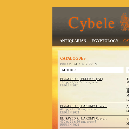
ANTIQUARIAN
EGYPTOLOGY
CA
CATALOGUES
Pages :
<<
-
<
3
-
4
- 5 -
6
-
7
>
-
>>
AUTHOR
EL-SAYED R., FLUCK C. (Ed.)
T
183 p, 21,5 x 27,5 cm, relié
M
BERLIN 2020
I
o
S
M
S
EL-SAYED R., LAKOMY C. et al .
A
400 p, 21 x 30 cm, broché
b
BERLIN 2021
EL-SAYED R., LAKOMY C. et al .
A
400 p, 21 x 30 cm, broché
M
BERLIN 2021