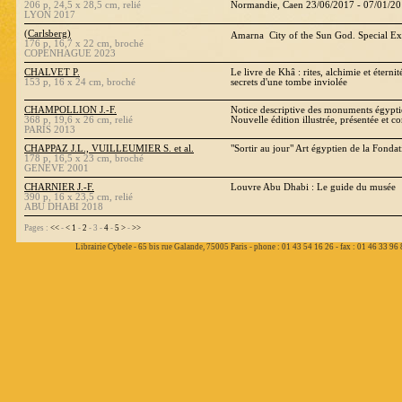
206 p, 24,5 x 28,5 cm, relié
Normandie, Caen 23/06/2017 - 07/01/2
LYON 2017
(Carlsberg)
Amarna  City of the Sun God. Special E
176 p, 16,7 x 22 cm, broché
COPENHAGUE 2023
CHALVET P.
Le livre de Khâ : rites, alchimie et étern
153 p, 16 x 24 cm, broché
secrets d'une tombe inviolée
CHAMPOLLION J.-F.
Notice descriptive des monuments égypt
368 p, 19,6 x 26 cm, relié
Nouvelle édition illustrée, présentée et
PARIS 2013
CHAPPAZ J.L., VUILLEUMIER S. et al.
"Sortir au jour" Art égyptien de la Fond
178 p, 16,5 x 23 cm, broché
GENEVE 2001
CHARNIER J.-F.
Louvre Abu Dhabi : Le guide du musée
390 p, 16 x 23,5 cm, relié
ABU DHABI 2018
Pages :
<<
-
<
1
-
2
- 3 -
4
-
5
>
-
>>
Librairie Cybele - 65 bis rue Galande, 75005 Paris - phone : 01 43 54 16 26 - fax : 01 46 33 