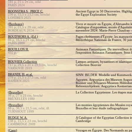
181 p, 25 x 29 cm, relié
PARIS 2024
BOONSTRA S., PRICE C.
Ancient Egypt in 50 Discoveries. Highligh
236 p, 15,5 x 23,5 cm, broché
the Egypt Exploration Society
LONDRES 2025
(Bordeaux)
Vivre et mourir en Égypte, d'Alexandre l
391 p, 21,5 x 29 cm, relié
Catalogue d'exposition, musée d'Aquitain
BORDEAUX 2024
novembre 2024. Marie-Pierre Chaufray -
BOUD'HORS A. (Ed.)
Pages chrétiennes d'Égypte: les manuscrit
86 p, 16,5 x 24 cm, broché
Bibliothèque Nationale de France, 30 ju
PARIS 2004
BOUILLON H.
Animaux Fantastiques. Du merveilleux da
432 p,
l'exposition Animaux Fantastiques. Sous l
BOUVIER Collection
Lampes antiques, byzantines et islamiques
717 p, 29,5 x 21 x 29,5 cm, broché
Collection Bouvier
VARSOVIE 2019
BRANDL H. et al.
SINN  BILDER. Modelle und Kunstwerke
279 p, 21,5 x 27,5 cm, relié
Ägypten. Aegyptiaca des Museum August
RAHDEN 2025
Roemer und Pelizaeus-Museum Hildeshe
Referenzobjekten. Aegyptiaca Kestneria
(Bruxelles)
La Collection Egyptienne. Les étapes m
98 p, 27 x 21 cm, broché
BRUXELLES 1980
(Bruxelles)
Les momies égyptiennes des Musées royaux
88 p, 30,5 x 21,5 cm, relié, ill.
Bruxelles et leur étude radiographique
TURNHOUT 1999
BUDGE W. A.
A Catalogue of the Egyptian Collection i
138 p, 15,5 x 23 cm, broché
Cambridge
CAMBRIDGE 2009
(Caen)
Voyages en Égypte. Des Normands au pa