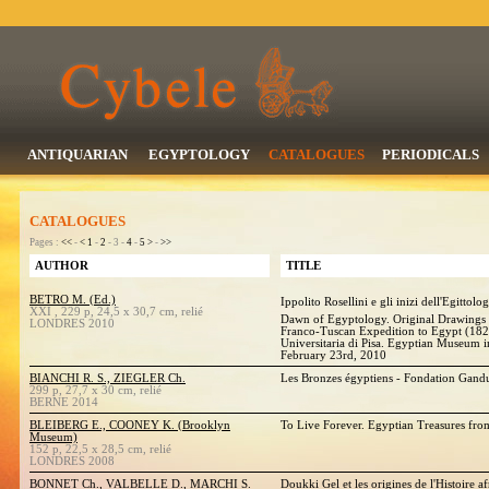
ANTIQUARIAN
EGYPTOLOGY
CATALOGUES
PERIODICALS
CATALOGUES
Pages :
<<
-
<
1
-
2
- 3 -
4
-
5
>
-
>>
AUTHOR
TITLE
BETRO M. (Ed.)
Ippolito Rosellini e gli inizi dell'Egittolog
XXI , 229 p, 24,5 x 30,7 cm, relié
Dawn of Egyptology. Original Drawings 
LONDRES 2010
Franco-Tuscan Expedition to Egypt (182
Universitaria di Pisa. Egyptian Museum i
February 23rd, 2010
BIANCHI R. S., ZIEGLER Ch.
Les Bronzes égyptiens - Fondation Gandu
299 p, 27,7 x 30 cm, relié
BERNE 2014
BLEIBERG E., COONEY K. (Brooklyn
To Live Forever. Egyptian Treasures f
Museum)
152 p, 22,5 x 28,5 cm, relié
LONDRES 2008
BONNET Ch., VALBELLE D., MARCHI S.
Doukki Gel et les origines de l'Histoire af