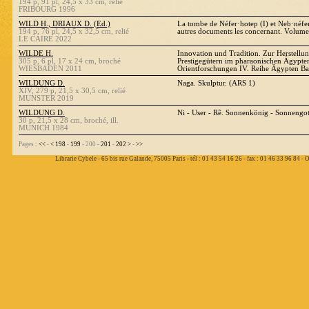
194 p, 91 pl, 24,5 x 33 cm, relié
FRIBOURG 1996
WILD H., DRIAUX D. (Ed.)
La tombe de Néfer·hotep (I) et Neb·néfer
194 p, 76 pl, 24,5 x 32,5 cm, relié
autres documents les concernant. Volume
LE CAIRE 2022
WILDE H.
Innovation und Tradition. Zur Herstell
305 p, 6 pl, 17 x 24 cm, broché
Prestigegütern im pharaonischen Ägypten
WIESBADEN 2011
Orientforschungen IV. Reihe Ägypten B
WILDUNG D.
Naga. Skulptur. (ARS 1)
XIV, 279 p, 21,5 x 30,5 cm, relié
MUNSTER 2019
WILDUNG D.
Ni - User - Rê. Sonnenkönig - Sonnengot
30 p, 21,5 x 28 cm, broché, ill.
MUNICH 1984
Pages :
<<
-
<
198
-
199
- 200 -
201
-
202
>
-
>>
Librarie Cybele - 65 bis rue Galande, 75005 Paris - tél : 01 43 54 16 26 - fax : 01 46 33 96 84