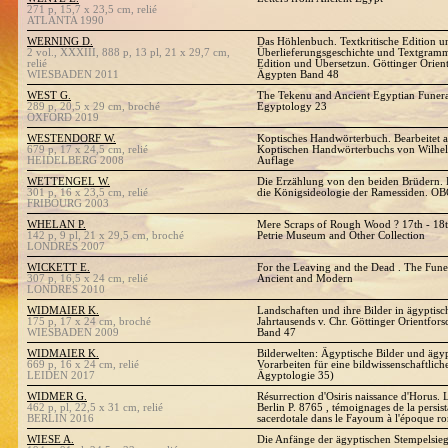
271 p, 15,7 x 23,5 cm, relié
ATLANTA 1990
WERNING D.
Das Höhlenbuch. Textkritische Edition u
2 vol., XXXIII, 888 p, 13 pl, 21 x 29,7 cm,
Überlieferungsgeschichte und Textgrammat
relié
Edition und Übersetzun. Göttinger Orien
WIESBADEN 2011
Ägypten Band 48
WEST G.
The Tekenu and Ancient Egyptian Funera
289 p, 20,5 x 29 cm, broché
Egyptology 23
OXFORD 2019
WESTENDORF W.
Koptisches Handwörterbuch. Bearbeitet 
679 p, 17 x 24,5 cm, relié
Koptischen Handwörterbuchs von Wilhel
HEIDELBERG 2008
Auflage
WETTENGEL W.
Die Erzählung von den beiden Brüdern. 
301 p, 16 x 23,5 cm, relié
die Königsideologie der Ramessiden. O
FRIBOURG 2003
WHELAN P.
Mere Scraps of Rough Wood ? 17th - 18th
142 p, 9 pl, 21 x 29,5 cm, broché
Petrie Museum and Other Collection
LONDRES 2007
WICKETT E.
For the Leaving and the Dead . The Fun
307 p, 16,5 x 24 cm, relié
Ancient and Modern
LONDRES 2010
WIDMAIER K.
Landschaften und ihre Bilder in ägyptisc
175 p, 17 x 24 cm, broché
Jahrtausends v. Chr. Göttinger Orientfo
WIESBADEN 2009
Band 47
WIDMAIER K.
Bilderwelten: Ägyptische Bilder und ägy
669 p, 16 x 24 cm, relié
Vorarbeiten für eine bildwissenschaftlic
LEIDEN 2017
Ägyptologie 35)
WIDMER G.
Résurrection d'Osiris naissance d'Horus. 
462 p, pl, 22,5 x 31 cm, relié
Berlin P. 8765 , témoignages de la persist
BERLIN 2016
sacerdotale dans le Fayoum à l'époque r
WIESE A.
Die Anfänge der ägyptischen Stempelsie