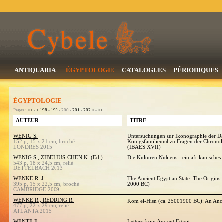
ANTIQUARIA
ÉGYPTOLOGIE
CATALOGUES
PÉRIODIQUES
ÉGYPTOLOGIE
Pages :
<<
-
<
198
-
199
- 200 -
201
-
202
>
-
>>
AUTEUR
TITRE
WENIG S.
Untersuchungen zur Ikonographie der Da
152 p, 15 x 21 cm, broché
Königsfamilieund zu Fragen der Chronol
LONDRES 2015
(IBAES XVII)
WENIG S., ZIBELIUS-CHEN K. (Ed.)
Die Kulturen Nubiens - ein afrikanisches
543 p, 18 x 24,5 cm, relié
DETTELBACH 2013
WENKE R. J.
The Ancient Egyptian State. The Origins 
395 p, 15 x 22,5 cm, broché
2000 BC)
CAMBRIDGE 2009
WENKE R., REDDING R.
Kom el-Hisn (ca. 25001900 BC): An Anci
477 p, 22 x 29 cm, relié
ATLANTA 2015
WENTE E.
Letters from Ancient Egypt