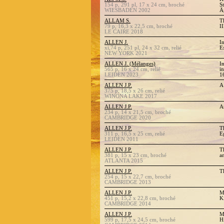
154 p, 291 pl, 17 x 24 cm, broché
S
WIESBADEN 2002
Ä
ALLAM S.
T
79 p, 16,3 x 22,5 cm, broché
II
LE CAIRE 2018
ALLEN J.
I
xi,74 p, 251 pl, 24 x 32 cm, relié
E
NEW YORK 2021
ALLEN J. (Mélanges)
I
565 p, 16 x 24 cm, relié
i
LEIDEN 2023
1
ALLEN J.P.
A
375 p, 18,5 x 26 cm, relié
WINONA LAKE 2017
ALLEN J.P.
A
234 p, 14 x 21,5 cm, broché
CAMBRIDGE 2020
ALLEN J.P.
T
311 p, 16,5 x 25 cm, relié
E
LEIDEN 2011
ALLEN J.P.
T
381 p, 15 x 23 cm, broché
a
ATLANTA 2015
ALLEN J.P.
T
254 p, 15 x 22,7 cm, broché
CAMBRIDGE 2013
ALLEN J.P.
M
451 p, 15,2 x 22,8 cm, broché
K
CAMBRIDGE 2014
ALLEN J.P.
M
599 p, 17,5 x 24,5 cm, broché
H