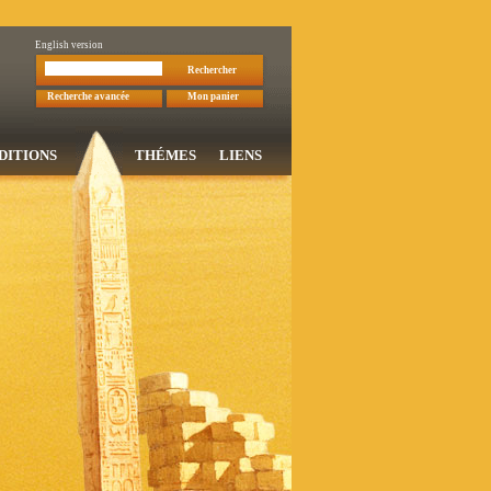
English version
Rechercher
Recherche avancée
Mon panier
DITIONS
THÉMES
LIENS