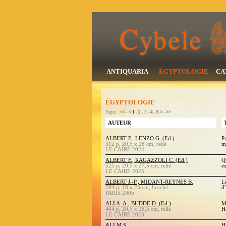
ANTIQUARIA
ÉGYPTOLOGIE
CA
ÉGYPTOLOGIE
Pages :
<<
-
<
1
-
2
- 3 -
4
-
5
>
-
>>
AUTEUR
ALBERT F., LENZO G. (Ed.)
P
312 p, 20,5 x 28 cm, relié
mi
LE CAIRE 2024
ALBERT F., RAGAZZOLI C. (Ed.)
Q
525 p, 20,5 x 27,5 cm, relié
es
LE CAIRE 2025
ALBERT J.-P., MIDANT-REYNES B.
L
284 p, 18 x 23 cm, broché
d
PARIS 2005
ALI A. A., BUDDE D. (Ed.)
M
404 p, 20,5 x 28,5 cm, relié
H
LE CAIRE 2023
ALI M.S.
H