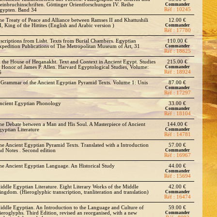
teinbruchinschriften. Göttinger Orientforschungen IV. Reihe
Commander
Réf : 10245
gypten. Band 34
he Treaty of Peace and Alliance between Ramses II and Khattushili
12.00 €
I, King of the Hittites (English and Arabic version )
Commander
Réf : 17780
nscriptions from Lisht. Texts from Burial Chambers. Egyptian
110.00 €
xpedition Publications of The Metropolitan Museum of Art, 31
Commander
Réf : 18825
n the House of Heqanakht. Text and Context in Ancient Egypt. Studies
215.00 €
n Honor of James P. Allen. Harvard Egyptological Studies, Volume:
Commander
Réf : 18924
6
 Grammar of the Ancient Egyptian Pyramid Texts. Volume 1: Unis
87.00 €
Commander
Réf : 17297
ncient Egyptian Phonology
33.00 €
Commander
Réf : 18104
he Debate between a Man and His Soul. A Masterpiece of Ancient
144.00 €
gyptian Literature
Commander
Réf : 14781
he Ancient Egyptian Pyramid Texts. Translated with a Introduction
57.00 €
nd Notes . Second edition
Commander
Réf : 16967
he Ancient Egyptian Language. An Historical Study
44.00 €
Commander
Réf : 15694
iddle Egyptian Literature. Eight Literary Works of the Middle
42.00 €
ingdom. (Hieroglyphic transcription, tranliteration and translation)
Commander
Réf : 16474
iddle Egyptian. An Introduction to the Language and Culture of
59.00 €
ieroglyphs. Third Edition, revised an reorganised, with a new
Commander