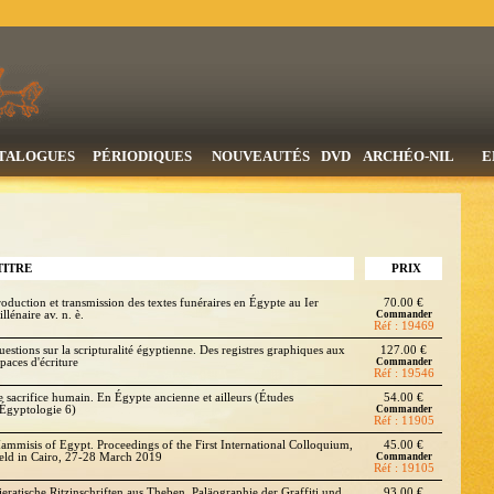
TALOGUES
PÉRIODIQUES
NOUVEAUTÉS
DVD
ARCHÉO-NIL
E
TITRE
PRIX
roduction et transmission des textes funéraires en Égypte au Ier
70.00 €
llénaire av. n. è.
Commander
Réf : 19469
uestions sur la scripturalité égyptienne. Des registres graphiques aux
127.00 €
paces d'écriture
Commander
Réf : 19546
e sacrifice humain. En Égypte ancienne et ailleurs (Études
54.00 €
'Égyptologie 6)
Commander
Réf : 11905
ammisis of Egypt. Proceedings of the First International Colloquium,
45.00 €
eld in Cairo, 27-28 March 2019
Commander
Réf : 19105
ieratische Ritzinschriften aus Theben. Paläographie der Graffiti und
93.00 €