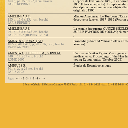
454 p, pl, 15,6 x 23,4 cm, broché
(Reprint de l'édition de 1899). Les nouve
PARIS REPRINT
1898 (Deuxième partie). Compte rendu in
description des monuments et objets décou
originale : 1905
AMELINEAU E.
Mission Amélineau. Le Tombeau d'Osiris
155 p, 15,6 x 23,4 cm, broché
découverte faite en 1897-1898 (Reprint d
PARIS REPRINT
AMELINEAU E.
La morale égyptienne QUINZE SIÈCL
261 p, 15,5 x 23,5 cm, broché
SUR LE PAPYRUS DE bOULAQ Numéro 4 
PARIS 1892 (REPRINT 2023)
)
AMENTA A., IOB A. (Ed.)
Proceedings Second Vatican Coffin Conf
1022 (540 + 482) p, 20 x 26,5 cm, broché
Voumes)
VATICAN 2017
AMENTA A., LUISELLI M., SORDI M.
L'acqua nell'antico Egitto. Vita, rigenera
448 p, 17 x 24 cm, broché
medicamento. Proceedings of the First In
ROME 2005
young Egyptologists (Octobre 2003)
AMIGUES S.
Études de Botanique antique
501 p, 22 x 28 cm, broché
PARIS 2002
Pages :
<<
-
<
2
-
3
- 4 -
5
-
6
>
-
>>
Librarie Cybele - 65 bis rue Galande, 75005 Paris - tél : 01 43 54 16 26 - fax : 01 46 33 96 84