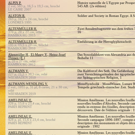
ALPIN P.
Histoire naturelle de L'Egypte par Prosp
2 vol, 583 p, 16,5 x 19,5 cm, broché
545 AB. (2e édition)
LE CAIRE 2007
ALSTON R.
Soldier and Society in Roman Egypt. A So
263 p, 16,5 x 24 cm, broché
LONDRES 1995
ALTENMÜLLER H.
Zwei Annalenfragmente aus dem frühen M
370 p, 20 x 27 cm, relié
16
HAMBOURG 2015
ALTENMÜLLER H.
Einführung in die Hieroglyphenschrift
195 p, 15,5 x 23 cm, broché
HAMBOURG 2010
Altenmüller H., El-Masry Y., Heinz-Josef
Das Synodaldekret von Alexandria aus d
Thissen (E.)
Beihefte 11
p, 20 x 27 cm, relié
HAMBOURG 2012
ALTMANN V.
Die Kultfrevel des Seth. Die Gefährdung
227 p, 21,5 x 30,5 cm, relié
zwei Vernichtungsritualen der ägyptische
WIESBADEN 2010
zur Spätägyptischen Religion, 1
ALTMANN-WENDLING V.
MondSymbolik - MondWissen. Lunare Ko
2 vol., 1055 p, 31 pl, 8 cartes, 21 x 30 cm,
Tempeln griechisch-römischer Zeit. Stud
relié
WIESBADEN 2019
AMELINEAU E.
Mission Amélineau. Les nouvelles fouill
326 p, 15,6 x 23,4 cm, broché
nouvelles fouilles d'Abydos. Seconde 
PARIS REPRINT
rendu in-extenso des fouilles, descriptio
découverts. Date de l'édition originale : 
AMELINEAU E.
Mission Amélineau. Les nouvelles fouill
428 p, pl, 15,6 x 23,4 cm, broché
Seconde campagne 1896-1897, compte-ren
PARIS REPRINT
description des monuments et objets décou
originale : 1902
AMELINEAU E.
Mission Amélineau. Les nouvelles fouill