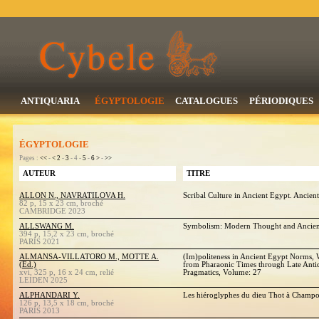
ANTIQUARIA
ÉGYPTOLOGIE
CATALOGUES
PÉRIODIQUES
ÉGYPTOLOGIE
Pages :
<<
-
<
2
-
3
- 4 -
5
-
6
>
-
>>
AUTEUR
TITRE
ALLON N., NAVRATILOVA H.
Scribal Culture in Ancient Egypt. Ancien
82 p, 15 x 23 cm, broché
CAMBRIDGE 2023
ALLSWANG M.
Symbolism: Modern Thought and Ancien
394 p, 15,2 x 23 cm, broché
PARIS 2021
ALMANSA-VILLATORO M., MOTTE A.
(Im)politeness in Ancient Egypt Norms, 
(Ed.)
from Pharaonic Times through Late Antiqu
xvi, 325 p, 16 x 24 cm, relié
Pragmatics, Volume: 27
LEIDEN 2025
ALPHANDARI Y.
Les hiéroglyphes du dieu Thot à Champoll
126 p, 13,5 x 18 cm, broché
PARIS 2013