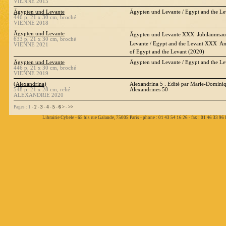
VIENNE 2015
Ägypten und Levante
Ägypten und Levante / Egypt and the L
446 p, 21 x 30 cm, broché
VIENNE 2018
Ägypten und Levante
Ägypten und Levante XXX  Jubiläumsaus
633 p, 21 x 30 cm, broché
Levante / Egypt and the Levant XXX  Ann
VIENNE 2021
of Egypt and the Levant (2020)
Ägypten und Levante
Ägypten und Levante / Egypt and the L
446 p, 21 x 30 cm, broché
VIENNE 2019
(Alexandrina)
Alexandrina 5 . Edité par Marie-Domini
548 p, 21 x 28 cm, relié
Alexandrines 50
ALEXANDRIE 2020
Pages : 1 -
2
-
3
-
4
-
5
-
6
>
-
>>
Librairie Cybele - 65 bis rue Galande, 75005 Paris - phone : 01 43 54 16 26 - fax : 01 46 33 