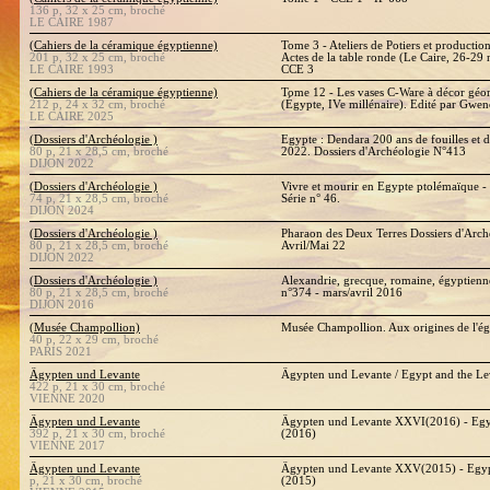
136 p, 32 x 25 cm, broché
LE CAIRE 1987
(Cahiers de la céramique égyptienne)
Tome 3 - Ateliers de Potiers et producti
201 p, 32 x 25 cm, broché
Actes de la table ronde (Le Caire, 26-2
LE CAIRE 1993
CCE 3
(Cahiers de la céramique égyptienne)
Tome 12 - Les vases C-Ware à décor géo
212 p, 24 x 32 cm, broché
(Égypte, IVe millénaire). Edité par Gwe
LE CAIRE 2025
(Dossiers d'Archéologie )
Egypte : Dendara 200 ans de fouilles et 
80 p, 21 x 28,5 cm, broché
2022. Dossiers d'Archéologie N°413
DIJON 2022
(Dossiers d'Archéologie )
Vivre et mourir en Egypte ptolémaïque -
74 p, 21 x 28,5 cm, broché
Série n° 46.
DIJON 2024
(Dossiers d'Archéologie )
Pharaon des Deux Terres Dossiers d'Arch
80 p, 21 x 28,5 cm, broché
Avril/Mai 22
DIJON 2022
(Dossiers d'Archéologie )
Alexandrie, grecque, romaine, égyptienn
80 p, 21 x 28,5 cm, broché
n°374 - mars/avril 2016
DIJON 2016
(Musée Champollion)
Musée Champollion. Aux origines de l'ég
40 p, 22 x 29 cm, broché
PARIS 2021
Ägypten und Levante
Ägypten und Levante / Egypt and the L
422 p, 21 x 30 cm, broché
VIENNE 2020
Ägypten und Levante
Ägypten und Levante XXVI(2016) - Egy
392 p, 21 x 30 cm, broché
(2016)
VIENNE 2017
Ägypten und Levante
Ägypten und Levante XXV(2015) - Egyp
p, 21 x 30 cm, broché
(2015)