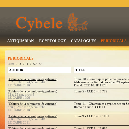
ANTIQUARIAN
EGYPTOLOGY
CATALOGUES
PERIODICALS
PERIODICALS
Pages : 1 -
2
-
3
-
4
-
5
-
6
>
-
>>
AUTHOR
TITLE
(Cahiers de la céramique égyptienne)
Tome 10 - Céramiques ptolémaïques de la 
352 p, 16,5 x 24,5 cm, relié
table ronde de Karnak les 28 et 29 sept
LE CAIRE 2016
David. CCE 10. IF 1128
(Cahiers de la céramique égyptienne)
Tome 5 - CCE 5 - IF 779
32 x 25 cm, broché
LE CAIRE 1996
(Cahiers de la céramique égyptienne)
Tome 11 - Céramiques égyptiennes au So
328 p, 24,5 x 32,5 cm, relié
Romain David. CCE 11
LE CAIRE 2018
(Cahiers de la céramique égyptienne)
Tome 9 - CCE 9 - IF 1051
566 p, 24,5 x 32,5 cm, relié
LE CAIRE 2011
(Cahiers de la céramique égyptienne)
Tome 1 - CCE 1 - IF 668