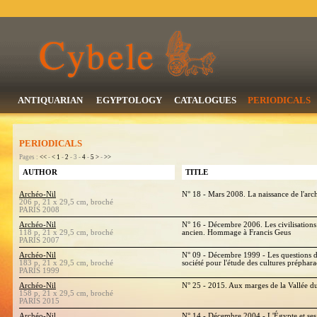
ANTIQUARIAN
EGYPTOLOGY
CATALOGUES
PERIODICALS
PERIODICALS
Pages :
<<
-
<
1
-
2
- 3 -
4
-
5
>
-
>>
AUTHOR
TITLE
Archéo-Nil
N° 18 - Mars 2008. La naissance de l'arch
206 p, 21 x 29,5 cm, broché
PARIS 2008
Archéo-Nil
N° 16 - Décembre 2006. Les civilisation
118 p, 21 x 29,5 cm, broché
ancien. Hommage à Francis Geus
PARIS 2007
Archéo-Nil
N° 09 - Décembre 1999 - Les questions d
183 p, 21 x 29,5 cm, broché
société pour l'étude des cultures préphara
PARIS 1999
Archéo-Nil
N° 25 - 2015. Aux marges de la Vallée du
158 p, 21 x 29,5 cm, broché
PARIS 2015
Archéo-Nil
N° 14 - Décembre 2004 - L'Égypte et ses 