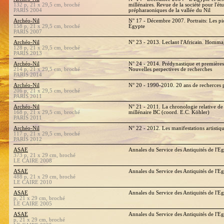
132 p, 21 x 29,5 cm, broché
millénaires. Revue de la société pour l'ét
PARIS 2004
prépharaoniques de la vallée du Nil
Archéo-Nil
N° 17 - Décembre 2007. Portraits: Les pio
158 p, 21 x 29,5 cm, broché
Égypte
PARIS 2007
Archéo-Nil
N° 23 - 2013. Leclant l'Africain. Homma
128 p, 21 x 29,5 cm, broché
PARIS 2013
Archéo-Nil
N° 24 - 2014. Prédynastique et premières
214 p, 21 x 29,5 cm, broché
Nouvelles perpectives de recherches
PARIS 2014
Archéo-Nil
N° 20 - 1990-2010. 20 ans de recherces 
206 p, 21 x 29,5 cm, broché
PARIS 2011
Archéo-Nil
N° 21 - 2011. La chronologie relative de 
168 p, 21 x 29,5 cm, broché
millénaire BC (coord. E.C. Köhler)
PARIS 2011
Archéo-Nil
N° 22 - 2012. Les manifestations artistiq
117 p, 21 x 29,5 cm, broché
PARIS 2012
ASAE
Annales du Service des Antiquités de l'
373 p, 21 x 29 cm, broché
LE CAIRE 2008
ASAE
Annales du Service des Antiquités de l'E
488 p, 21 x 29 cm, broché
LE CAIRE 2010
ASAE
Annales du Service des Antiquités de l'E
p, 21 x 29 cm, broché
LE CAIRE 2005
ASAE
Annales du Service des Antiquités de l'E
p, 21 x 29 cm, broché