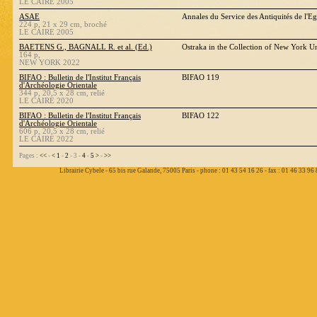
LE CAIRE 2005
ASAE
Annales du Service des Antiquités de l'E
224 p, 21 x 29 cm, broché
LE CAIRE 2005
BAETENS G., BAGNALL R. et al. (Ed.)
Ostraka in the Collection of New York 
164 p,
NEW YORK 2022
BIFAO : Bulletin de l'Institut Français
BIFAO 119
d'Archéologie Orientale
344 p, 20,5 x 28 cm, relié
LE CAIRE 2020
BIFAO : Bulletin de l'Institut Français
BIFAO 122
d'Archéologie Orientale
606 p, 20,5 x 28 cm, relié
LE CAIRE 2022
Pages :
<<
-
<
1
-
2
- 3 -
4
-
5
>
-
>>
Librairie Cybele - 65 bis rue Galande, 75005 Paris - phone : 01 43 54 16 26 - fax : 01 46 33 