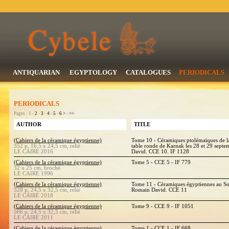
ANTIQUARIAN
EGYPTOLOGY
CATALOGUES
PERIODICALS
PERIODICALS
Pages : 1 -
2
-
3
-
4
-
5
-
6
>
-
>>
AUTHOR
TITLE
(Cahiers de la céramique égyptienne)
Tome 10 - Céramiques ptolémaïques de la 
352 p, 16,5 x 24,5 cm, relié
table ronde de Karnak les 28 et 29 sept
LE CAIRE 2016
David. CCE 10. IF 1128
(Cahiers de la céramique égyptienne)
Tome 5 - CCE 5 - IF 779
32 x 25 cm, broché
LE CAIRE 1996
(Cahiers de la céramique égyptienne)
Tome 11 - Céramiques égyptiennes au So
328 p, 24,5 x 32,5 cm, relié
Romain David. CCE 11
LE CAIRE 2018
(Cahiers de la céramique égyptienne)
Tome 9 - CCE 9 - IF 1051
566 p, 24,5 x 32,5 cm, relié
LE CAIRE 2011
(Cahiers de la céramique égyptienne)
Tome 1 - CCE 1 - IF 668