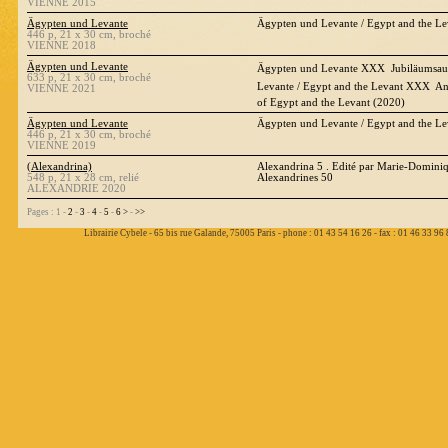
VIENNE 2015
Ägypten und Levante
Ägypten und Levante / Egypt and the L
446 p, 21 x 30 cm, broché
VIENNE 2018
Ägypten und Levante
Ägypten und Levante XXX  Jubiläumsaus
633 p, 21 x 30 cm, broché
Levante / Egypt and the Levant XXX  Ann
VIENNE 2021
of Egypt and the Levant (2020)
Ägypten und Levante
Ägypten und Levante / Egypt and the L
446 p, 21 x 30 cm, broché
VIENNE 2019
(Alexandrina)
Alexandrina 5 . Edité par Marie-Domini
548 p, 21 x 28 cm, relié
Alexandrines 50
ALEXANDRIE 2020
Pages : 1 -
2
-
3
-
4
-
5
-
6
>
-
>>
Librairie Cybele - 65 bis rue Galande, 75005 Paris - phone : 01 43 54 16 26 - fax : 01 46 33 