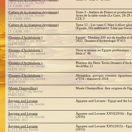
136 p, 32 x 25 cm, broché
LE CAIRE 1987
(Cahiers de la céramique égyptienne)
Tome 3 - Ateliers de Potiers et producti
201 p, 32 x 25 cm, broché
Actes de la table ronde (Le Caire, 26-2
LE CAIRE 1993
CCE 3
(Cahiers de la céramique égyptienne)
Tome 12 - Les vases C-Ware à décor géo
212 p, 24 x 32 cm, broché
(Égypte, IVe millénaire). Edité par Gwe
LE CAIRE 2025
(Dossiers d'Archéologie )
Egypte : Dendara 200 ans de fouilles et 
80 p, 21 x 28,5 cm, broché
2022. Dossiers d'Archéologie N°413
DIJON 2022
(Dossiers d'Archéologie )
Vivre et mourir en Egypte ptolémaïque -
74 p, 21 x 28,5 cm, broché
Série n° 46.
DIJON 2024
(Dossiers d'Archéologie )
Pharaon des Deux Terres Dossiers d'Arch
80 p, 21 x 28,5 cm, broché
Avril/Mai 22
DIJON 2022
(Dossiers d'Archéologie )
Alexandrie, grecque, romaine, égyptienn
80 p, 21 x 28,5 cm, broché
n°374 - mars/avril 2016
DIJON 2016
(Musée Champollion)
Musée Champollion. Aux origines de l'ég
40 p, 22 x 29 cm, broché
PARIS 2021
Ägypten und Levante
Ägypten und Levante / Egypt and the L
422 p, 21 x 30 cm, broché
VIENNE 2020
Ägypten und Levante
Ägypten und Levante XXVI(2016) - Egy
392 p, 21 x 30 cm, broché
(2016)
VIENNE 2017
Ägypten und Levante
Ägypten und Levante XXV(2015) - Egyp
p, 21 x 30 cm, broché
(2015)