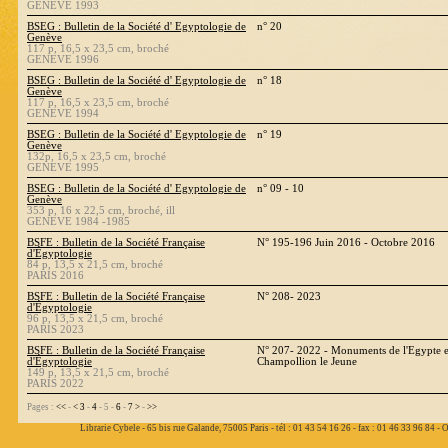
GENEVE 1993
BSEG : Bulletin de la Société d' Egyptologie de
n° 20
Genève
117 p, 16,5 x 23,5 cm, broché
GENEVE 1996
BSEG : Bulletin de la Société d' Egyptologie de
n° 18
Genève
117 p, 16,5 x 23,5 cm, broché
GENEVE 1994
BSEG : Bulletin de la Société d' Egyptologie de
n° 19
Genève
132p, 16,5 x 23,5 cm, broché
GENEVE 1995
BSEG : Bulletin de la Société d' Egyptologie de
n° 09 - 10
Genève
353 p, 16 x 22,5 cm, broché, ill
GENEVE 1984 -1985
BSFE : Bulletin de la Société Française
N° 195-196 Juin 2016 - Octobre 2016
d'Égyptologie
84 p, 13,5 x 21,5 cm, broché
PARIS 2016
BSFE : Bulletin de la Société Française
N° 208- 2023
d'Égyptologie
96 p, 13,5 x 21,5 cm, broché
PARIS 2023
BSFE : Bulletin de la Société Française
N° 207- 2022 - Monuments de l'Egypte et
d'Égyptologie
Champollion le Jeune
149 p, 13,5 x 21,5 cm, broché
PARIS 2022
Pages :
<<
-
<
3
-
4
- 5 -
6
-
7
>
-
>>
Librarie Cybele - 65 bis rue Galande, 75005 Paris - tél : 01 43 54 16 26 - fax : 01 46 33 96 84