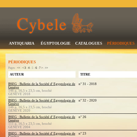
ANTIQUARIA
ÉGYPTOLOGIE
CATALOGUES
PÉRIODIQUES
PÉRIODIQUES
Pages :
<<
-
<
3
-
4
- 5 -
6
-
7
>
-
>>
AUTEUR
TITRE
BSEG : Bulletin de la Société d' Egyptologie de
n° 31 - 2018
Genève
146 p, 16,5 x 23,5 cm, broché
GENEVE 2018
BSEG : Bulletin de la Société d' Egyptologie de
n° 32 - 2020
Genève
146 p, 16,5 x 23,5 cm, broché
GENEVE 2020
BSEG : Bulletin de la Société d' Egyptologie de
n° 26
Genève
111 p, 16,5 x 23,5 cm, broché
GENEVE 2004
BSEG : Bulletin de la Société d' Egyptologie de
n° 23
Genève