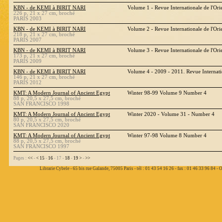
KBN - de KEMI à BIRIT NARI
Volume 1 - Revue Internationale de l'Ori
226 p, 21 x 27 cm, broché
PARIS 2003
KBN - de KEMI à BIRIT NARI
Volume 2 - Revue Internationale de l'Ori
218 p, 21 x 27 cm, broché
PARIS 2007
KBN - de KEMI à BIRIT NARI
Volume 3 - Revue Internationale de l'Ori
173 p, 21 x 27 cm, broché
PARIS 2009
KBN - de KEMI à BIRIT NARI
Volume 4 - 2009 - 2011. Revue Internati
146 p, 21 x 27 cm, broché
PARIS 2012
KMT: A Modern Journal of Ancient Egypt
Winter 98-99 Volume 9 Number 4
88 p, 20,5 x 27,5 cm, broché
SAN FRANCISCO 1998
KMT: A Modern Journal of Ancient Egypt
Winter 2020 - Volume 31 - Number 4
80 p, 20,5 x 27,5 cm, broché
SAN FRANCISCO 2020
KMT: A Modern Journal of Ancient Egypt
Winter 97-98 Volume 8 Number 4
88 p, 20,5 x 27,5 cm, broché
SAN FRANCISCO 1997
Pages :
<<
-
<
15
-
16
- 17 -
18
-
19
>
-
>>
Librarie Cybele - 65 bis rue Galande, 75005 Paris - tél : 01 43 54 16 26 - fax : 01 46 33 96 84