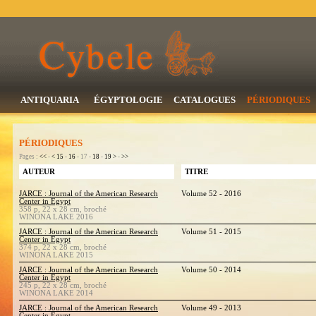
ANTIQUARIA
ÉGYPTOLOGIE
CATALOGUES
PÉRIODIQUES
PÉRIODIQUES
Pages :
<<
-
<
15
-
16
- 17 -
18
-
19
>
-
>>
AUTEUR
TITRE
JARCE : Journal of the American Research
Volume 52 - 2016
Center in Egypt
358 p, 22 x 28 cm, broché
WINONA LAKE 2016
JARCE : Journal of the American Research
Volume 51 - 2015
Center in Egypt
374 p, 22 x 28 cm, broché
WINONA LAKE 2015
JARCE : Journal of the American Research
Volume 50 - 2014
Center in Egypt
245 p, 22 x 28 cm, broché
WINONA LAKE 2014
JARCE : Journal of the American Research
Volume 49 - 2013
Center in Egypt