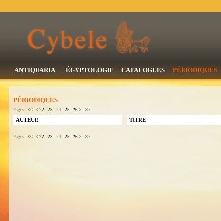
ANTIQUARIA
ÉGYPTOLOGIE
CATALOGUES
PÉRIODIQUES
PÉRIODIQUES
Pages :
<<
-
<
22
-
23
- 24 -
25
-
26
>
-
>>
AUTEUR
TITRE
Pages :
<<
-
<
22
-
23
- 24 -
25
-
26
>
-
>>