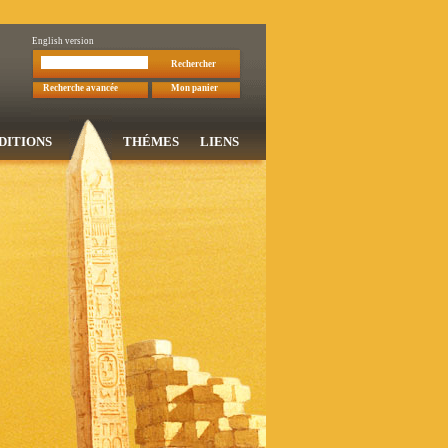
English version
Rechercher
Recherche avancée
Mon panier
DITIONS
THÉMES
LIENS