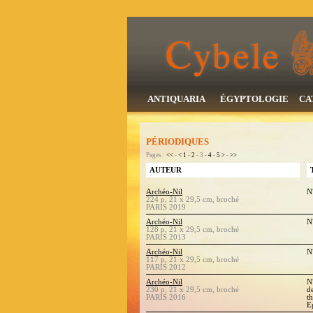
ANTIQUARIA
ÉGYPTOLOGIE
CA
PÉRIODIQUES
Pages :
<<
-
<
1
-
2
- 3 -
4
-
5
>
-
>>
AUTEUR
Archéo-Nil
N
224 p, 21 x 29,5 cm, broché
PARIS 2019
Archéo-Nil
N
128 p, 21 x 29,5 cm, broché
PARIS 2013
Archéo-Nil
N
117 p, 21 x 29,5 cm, broché
PARIS 2012
Archéo-Nil
N°
230 p, 21 x 29,5 cm, broché
d
PARIS 2016
t
E