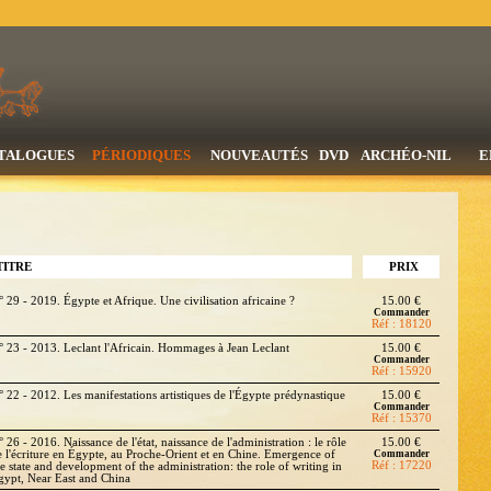
TALOGUES
PÉRIODIQUES
NOUVEAUTÉS
DVD
ARCHÉO-NIL
E
TITRE
PRIX
° 29 - 2019. Égypte et Afrique. Une civilisation africaine ?
15.00 €
Commander
Réf : 18120
° 23 - 2013. Leclant l'Africain. Hommages à Jean Leclant
15.00 €
Commander
Réf : 15920
° 22 - 2012. Les manifestations artistiques de l'Égypte prédynastique
15.00 €
Commander
Réf : 15370
 26 - 2016. Naissance de l'état, naissance de l'administration : le rôle
15.00 €
e l'écriture en Égypte, au Proche-Orient et en Chine. Emergence of
Commander
Réf : 17220
he state and development of the administration: the role of writing in
gypt, Near East and China