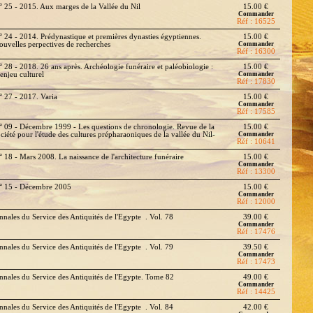
° 25 - 2015. Aux marges de la Vallée du Nil
15.00 €
Commander
Réf : 16525
° 24 - 2014. Prédynastique et premières dynasties égyptiennes.
15.00 €
ouvelles perpectives de recherches
Commander
Réf : 16300
° 28 - 2018. 26 ans après. Archéologie funéraire et paléobiologie :
15.00 €
enjeu culturel
Commander
Réf : 17830
° 27 - 2017. Varia
15.00 €
Commander
Réf : 17585
° 09 - Décembre 1999 - Les questions de chronologie. Revue de la
15.00 €
ociété pour l'étude des cultures prépharaoniques de la vallée du Nil-
Commander
Réf : 10641
° 18 - Mars 2008. La naissance de l'architecture funéraire
15.00 €
Commander
Réf : 13300
° 15 - Décembre 2005
15.00 €
Commander
Réf : 12000
nnales du Service des Antiquités de l'Egypte . Vol. 78
39.00 €
Commander
Réf : 17476
nnales du Service des Antiquités de l'Egypte . Vol. 79
39.50 €
Commander
Réf : 17473
nnales du Service des Antiquités de l'Egypte. Tome 82
49.00 €
Commander
Réf : 14425
nnales du Service des Antiquités de l'Egypte . Vol. 84
42.00 €