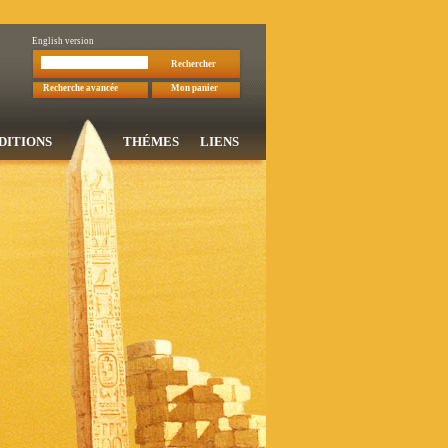
English version
Rechercher
Recherche avancée
Mon panier
DITIONS
THÉMES
LIENS