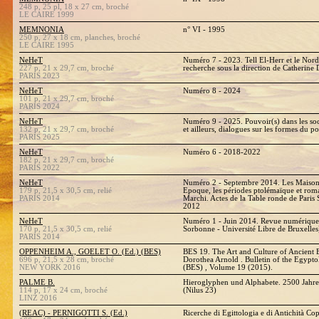
248 p, 25 pl, 18 x 27 cm, broché
LE CAIRE 1999
MEMNONIA
n° VI - 1995
250 p, 27 x 18 cm, planches, broché
LE CAIRE 1995
NeHeT
Numéro 7 - 2023. Tell El-Herr et le Nord 
227 p, 21 x 29,7 cm, broché
recherche sous la direction de Catherine
PARIS 2023
NeHeT
Numéro 8 - 2024
101 p, 21 x 29,7 cm, broché
PARIS 2024
NeHeT
Numéro 9 - 2025. Pouvoir(s) dans les soc
132 p, 21 x 29,7 cm, broché
et ailleurs, dialogues sur les formes du p
PARIS 2025
NeHeT
Numéro 6 - 2018-2022
182 p, 21 x 29,7 cm, broché
PARIS 2022
NeHeT
Numéro 2 - Septembre 2014. Les Maisons
179 p, 21,5 x 30,5 cm, relié
Epoque, les périodes ptolémaïque et roma
PARIS 2014
Marchi. Actes de la Table ronde de Par
2012
NeHeT
Numéro 1 - Juin 2014. Revue numérique 
170 p, 21,5 x 30,5 cm, relié
Sorbonne - Université Libre de Bruxelles
PARIS 2014
OPPENHEIM A., GOELET O. (Ed.) (BES)
BES 19. The Art and Culture of Ancient E
696 p, 21,5 x 28 cm, broché
Dorothea Arnold . Bulletin of the Egypt
NEW YORK 2016
(BES) , Volume 19 (2015).
PALME B.
Hieroglyphen und Alphabete. 2500 Jahre
114 p, 17 x 24 cm, broché
(Nilus 23)
LINZ 2016
(REAC) - PERNIGOTTI S. (Ed.)
Ricerche di Egittologia e di Antichità Co