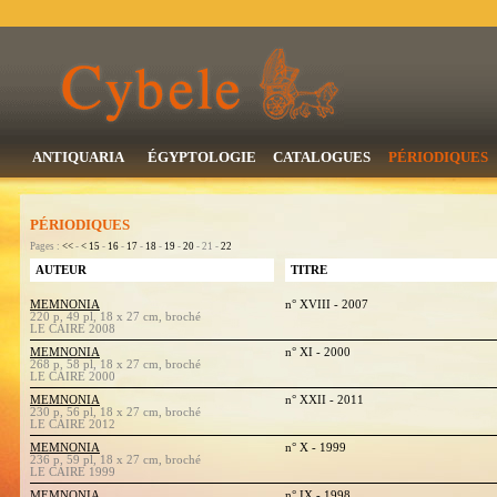
ANTIQUARIA
ÉGYPTOLOGIE
CATALOGUES
PÉRIODIQUES
PÉRIODIQUES
Pages :
<<
-
<
15
-
16
-
17
-
18
-
19
-
20
- 21 -
22
AUTEUR
TITRE
MEMNONIA
n° XVIII - 2007
220 p, 49 pl, 18 x 27 cm, broché
LE CAIRE 2008
MEMNONIA
n° XI - 2000
268 p, 58 pl, 18 x 27 cm, broché
LE CAIRE 2000
MEMNONIA
n° XXII - 2011
230 p, 56 pl, 18 x 27 cm, broché
LE CAIRE 2012
MEMNONIA
n° X - 1999
236 p, 59 pl, 18 x 27 cm, broché
LE CAIRE 1999
MEMNONIA
n° IX - 1998