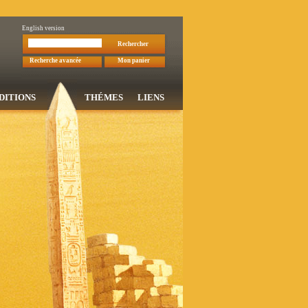
English version
Rechercher
Recherche avancée
Mon panier
DITIONS
THÉMES
LIENS