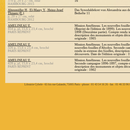
370 p, 20 x 27 cm, relié
16
HAMBOURG 2015
Altenmüller H., El-Masry Y., Heinz-Josef
Das Synodaldekret von Alexandria aus d
Thissen (E.)
Beihefte 11
p, 20 x 27 cm, relié
HAMBOURG 2012
AMELINEAU E.
Mission Amélineau. Les nouvelles fouill
454 p, pl, 15,6 x 23,4 cm, broché
(Reprint de l'édition de 1899). Les nouve
PARIS REPRINT
1898 (Deuxième partie). Compte rendu in
description des monuments et objets décou
originale : 1905
AMELINEAU E.
Mission Amélineau. Les nouvelles fouill
326 p, 15,6 x 23,4 cm, broché
nouvelles fouilles d'Abydos. Seconde 
PARIS REPRINT
rendu in-extenso des fouilles, descriptio
découverts. Date de l'édition originale : 
AMELINEAU E.
Mission Amélineau. Les nouvelles fouill
428 p, pl, 15,6 x 23,4 cm, broché
Seconde campagne 1896-1897, compte-ren
PARIS REPRINT
description des monuments et objets décou
originale : 1902
Librairie Cybele - 65 bis rue Galande, 75005 Paris - phone : 01 43 54 16 26 - fax : 01 46 33 