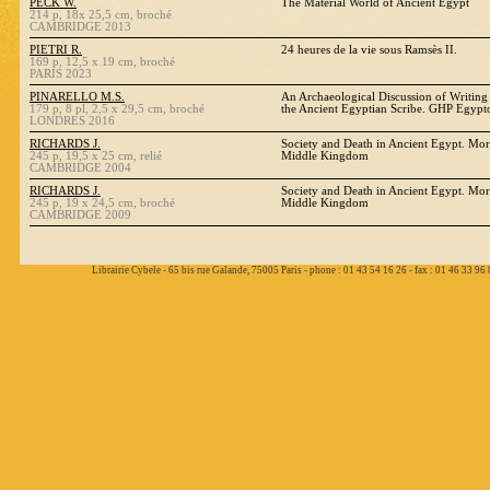
PECK W.
The Material World of Ancient Egypt
214 p, 18x 25,5 cm, broché
CAMBRIDGE 2013
PIETRI R.
24 heures de la vie sous Ramsès II.
169 p, 12,5 x 19 cm, broché
PARIS 2023
PINARELLO M.S.
An Archaeological Discussion of Writing 
179 p, 8 pl, 2,5 x 29,5 cm, broché
the Ancient Egyptian Scribe. GHP Egypt
LONDRES 2016
RICHARDS J.
Society and Death in Ancient Egypt. Mor
245 p, 19,5 x 25 cm, relié
Middle Kingdom
CAMBRIDGE 2004
RICHARDS J.
Society and Death in Ancient Egypt. Mor
245 p, 19 x 24,5 cm, broché
Middle Kingdom
CAMBRIDGE 2009
Librairie Cybele - 65 bis rue Galande, 75005 Paris - phone : 01 43 54 16 26 - fax : 01 46 33 