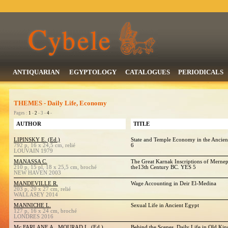
ANTIQUARIAN
EGYPTOLOGY
CATALOGUES
PERIODICALS
THEMES - Daily Life, Economy
Pages :
1
-
2
- 3 -
4
-
AUTHOR
TITLE
LIPINSKY E. (Ed.)
State and Temple Economy in the Ancient
792 p, 16 x 24,5 cm, relié
6
LOUVAIN 1979
MANASSA C.
The Great Karnak Inscriptions of Mernep
210 p, 15 pl, 18 x 25,5 cm, broché
the13th Century BC. YES 5
NEW HAVEN 2003
MANDEVILLE R.
Wage Accounting in Deir El-Medina
203 p, 20 x 27 cm, relié
WALLASEY 2014
MANNICHE L.
Sexual Life in Ancient Egypt
127 p, 16 x 24 cm, broché
LONDRES 2016
Mc FARLANE A., MOURAD L. (Ed.)
Behind the Scenes. Daily Life in Old K