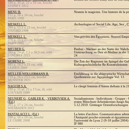
186 p, 30 pl, 22 x 29 cm, broché
SYDNEY 2012
MENU B.
Nesmin le magicien. Une histoire de la pi
111 p, 16 x 24 cm, broché
PARIS 1990
MESKELL L.
Archeologies of Social Life. Age, Sex , C
260 p, 15,5 x 23 cm, broché
OXFORD 1999
MESKELL L.
Vies privées des Égyptiens. Nouvel Empi
276 p, 15 x 23 cm, broché
PARIS 2002
MEURER G.
Penbui - Wachter an der Statte der Wahrh
261 p, 24 pl, 2,5 x 30,5 cm, relié
Untersuchung zu Deir el-Medine in der 
LONDRES 2015
24
MORENZ L.
Die Zeit der Regionen im Spiegel der Ge
685 p, 16,5 x 25 cm, relié
Kulturgeschichtliche Re-Konstruktionen
LEIDEN 2009
MÜLLER-WOLLERMANN R.
Einführung in die altägyptische Wirtsch
219 p, 16 x 23,5 cm, broché
Quellentexte zur Ägyptologie Vol. 13.
MUNSTER 2021
NAGUIB S.A.
Le clergé feminin d'Amon thébain à la 2
330 p, 11 pl, 25 x 17cm, ill, relié
LOUVAIN 1990
NEUNERT G., GABLER K. , VERBOVSEK A.
Sozialisationen : Individuum - Gruppe - G
(Ed.)
ersten Münchner Arbeitskreises Junge Ae
205 p, 17 x 24 cm, broché
5.12.2010. Göttinger Orientforschungen
WIESBADEN 2012
PANTALACCI L. (Ed.)
La lettre d'archive. Communication admin
208 p, 16 x 24 cm, broché
l'Antiquité proche-orientale et égyptienn
LE CAIRE 2008
l'université de Lyon 2 (9-10 juillet 2004
IF 980